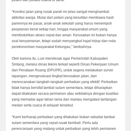
petani dan pelaku usaha di sana.
“Kondisi jalan yang rusak parah ini jelas sangat menghambat
aktivitas warga. Mulai dari petani yang kesulitan membawa hasil
panennya ke pasar, anak-anak sekolah yang harus menempuh
perjalanan berat setiap hari, hingga masyarakat umum yang
membutuhkan akses cepat dan aman. Kerusakan ini bukan hanya
soal kenyamanan, tetapi sudah menyangkut hajat hidup dan roda
perekonomian masyarakat Ketungau,” tambahnya.
Oleh karena itu, Lusi mendesak agar Pemerintah Kabupaten
Sintang, melalui dinas teknis terkait seperti Dinas Pekerjaan Umum
dan Penataan Ruang (DPUPR), untuk segera melakukan survei
lapangan, mengevaluasi tingkat kerusakan jalan, dan
merencanakan langkah-langkah perbaikan yang efektif. Perbaikan
tidak hanya bersifat tambal sulam sementara, tetapi diharapkan
dapat dilakukan secara permanen atau setidaknya dengan kualitas
yang memadai agar tahan lama dan mampu mengatasi tantangan
medan serta cuaca di wilayah tersebut.
“Kami berharap perbaikan yang dilakukan bukan sekadar tambal
sulam sementara yang cepat rusak kembali. Perlu ada
perencanaan yang matang untuk perbaikan yang lebih permanen