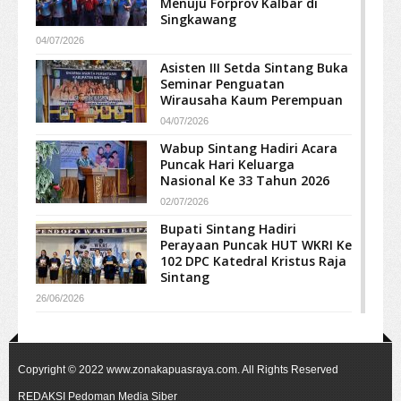
Menuju Forprov Kalbar di
Singkawang
04/07/2026
Asisten III Setda Sintang Buka
Seminar Penguatan
Wirausaha Kaum Perempuan
04/07/2026
Wabup Sintang Hadiri Acara
Puncak Hari Keluarga
Nasional Ke 33 Tahun 2026
02/07/2026
Bupati Sintang Hadiri
Perayaan Puncak HUT WKRI Ke
102 DPC Katedral Kristus Raja
Sintang
26/06/2026
Copyright © 2022
www.zonakapuasraya.com
. All Rights Reserved
REDAKSI
Pedoman Media Siber