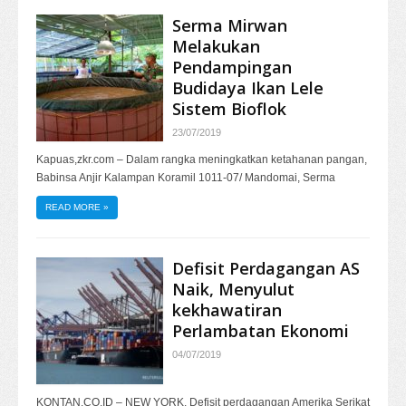
Serma Mirwan
Melakukan
Pendampingan
Budidaya Ikan Lele
Sistem Bioflok
23/07/2019
Kapuas,zkr.com – Dalam rangka meningkatkan ketahanan pangan,
Babinsa Anjir Kalampan Koramil 1011-07/ Mandomai, Serma
READ MORE
»
Defisit Perdagangan AS
Naik, Menyulut
kekhawatiran
Perlambatan Ekonomi
04/07/2019
KONTAN.CO.ID – NEW YORK. Defisit perdagangan Amerika Serikat