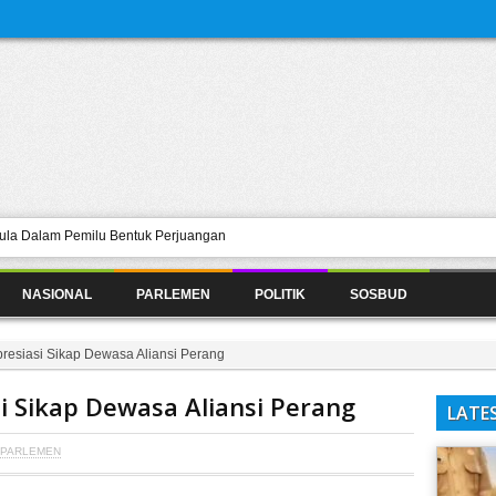
mula Dalam Pemilu Bentuk Perjuangan
la Tidak Mudah
NASIONAL
PARLEMEN
POLITIK
SOSBUD
batan Tebing Raya
sbangpol atas Sinergi dan Dukungan
resiasi Sikap Dewasa Aliansi Perang
emancing
i Sikap Dewasa Aliansi Perang
LATE
PARLEMEN