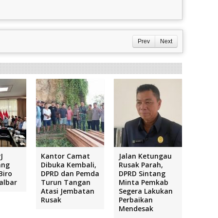
Prev
Next
J
Kantor Camat
Jalan Ketungau
ang
Dibuka Kembali,
Rusak Parah,
Biro
DPRD dan Pemda
DPRD Sintang
albar
Turun Tangan
Minta Pemkab
Atasi Jembatan
Segera Lakukan
Rusak
Perbaikan
Mendesak