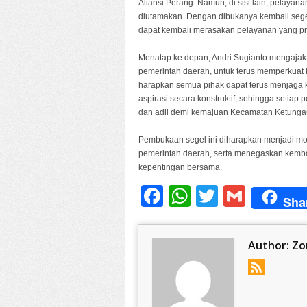
Aliansi Perang. Namun, di sisi lain, pelayan
diutamakan. Dengan dibukanya kembali sege
dapat kembali merasakan pelayanan yang pr
Menatap ke depan, Andri Sugianto mengajak 
pemerintah daerah, untuk terus memperkuat 
harapkan semua pihak dapat terus menjaga k
aspirasi secara konstruktif, sehingga setiap
dan adil demi kemajuan Kecamatan Ketunga
Pembukaan segel ini diharapkan menjadi m
pemerintah daerah, serta menegaskan kemba
kepentingan bersama.
Facebook
WhatsApp
Twitter
Gmail
Sha
Author:
Zo