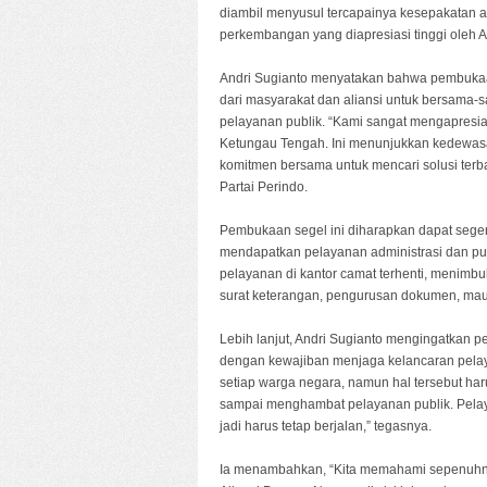
diambil menyusul tercapainya kesepakatan a
perkembangan yang diapresiasi tinggi oleh 
Andri Sugianto menyatakan bahwa pembukaan 
dari masyarakat dan aliansi untuk bersama-
pelayanan publik. “Kami sangat mengapresia
Ketungau Tengah. Ini menunjukkan kedewasa
komitmen bersama untuk mencari solusi terbai
Partai Perindo.
Pembukaan segel ini diharapkan dapat seg
mendapatkan pelayanan administrasi dan publ
pelayanan di kantor camat terhenti, menim
surat keterangan, pengurusan dokumen, mau
Lebih lanjut, Andri Sugianto mengingatkan 
dengan kewajiban menjaga kelancaran pelaya
setiap warga negara, namun hal tersebut haru
sampai menghambat pelayanan publik. Pelaya
jadi harus tetap berjalan,” tegasnya.
Ia menambahkan, “Kita memahami sepenuhnya