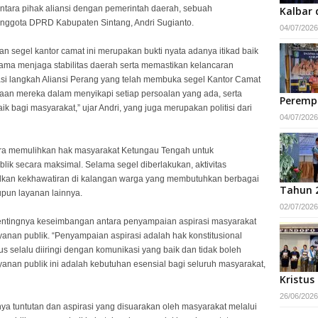
ntara pihak aliansi dengan pemerintah daerah, sebuah
Kalbar 
Anggota DPRD Kabupaten Sintang, Andri Sugianto.
04/07/2026
segel kantor camat ini merupakan bukti nyata adanya itikad baik
sama menjaga stabilitas daerah serta memastikan kelancaran
si langkah Aliansi Perang yang telah membuka segel Kantor Camat
an mereka dalam menyikapi setiap persoalan yang ada, serta
Peremp
k bagi masyarakat,” ujar Andri, yang juga merupakan politisi dari
04/07/2026
era memulihkan hak masyarakat Ketungau Tengah untuk
ik secara maksimal. Selama segel diberlakukan, aktivitas
bulkan kekhawatiran di kalangan warga yang membutuhkan berbagai
Tahun 
pun layanan lainnya.
02/07/2026
pentingnya keseimbangan antara penyampaian aspirasi masyarakat
nan publik. “Penyampaian aspirasi adalah hak konstitusional
s selalu diiringi dengan komunikasi yang baik dan tidak boleh
nan publik ini adalah kebutuhan esensial bagi seluruh masyarakat,
Kristus
26/06/2026
 tuntutan dan aspirasi yang disuarakan oleh masyarakat melalui