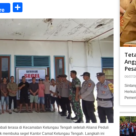
Share
re
Tet
Angg
Pesa
06/07/2
Sintan
Herkul
Pemeri
bali terasa di Kecamatan Ketungau Tengah setelah Aliansi Peduli
k membuka segel Kantor Camat Ketungau Tengah. Langkah ini