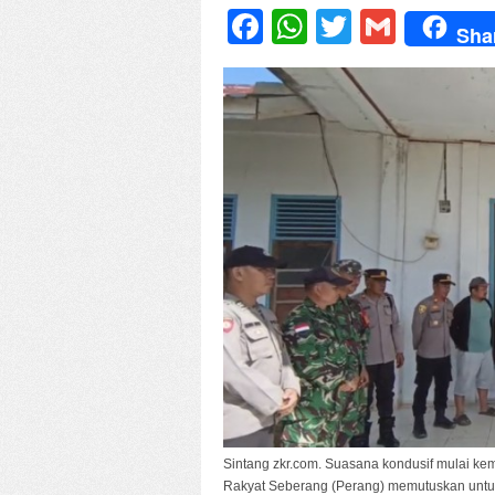
Facebook
WhatsApp
Twitter
Gmail
Sha
Sintang zkr.com. Suasana kondusif mulai kem
Rakyat Seberang (Perang) memutuskan untu