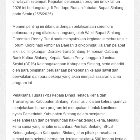
di wilayah setempat. Kegiatan peluncuran program untuk tahun
2026 ini berlangsung di Pendopo Rumah Jabatan Bupati Sintang,
pada Senin (25/5/2026).
Momen penting ini ditandai dengan pelaksanaan seremoni
peluncuran yang dilakukan langsung oleh Wakil Bupati Sintang,
Florensius Ronny. Turut hadir menyaksikan kegiatan tersebut unsur
Forum Koordinasi Pimpinan Daerah (Forkopimda), jajaran pejabat
teknis di lingkungan Disnakertrans Sintang, Pimpinan Cabang
Bank Kalbar Sintang, Kepala Badan Penyelenggara Jaminan
Sosial (BPJS) Ketenagakerjaan Kabupaten Sintang, serta dihadiri
oleh para pimpinan perusahaan perkebunan kelapa sawit dan
perwakilan dari para pekerja yang akan menjadi sasaran utama
program ini.
Pelaksana Tugas (Plt.) Kepala Dinas Tenaga Kerja dan
Transmigrasi Kabupaten Sintang, Yustinus J, dalam keterangannya
menjelaskan bahwa program ini merupakan bentuk komitmen
nyata Pemerintah Kabupaten Sintang dalam menjamin
kesejahteraan dan perlindungan hak-hak tenaga kerja. Melalui
kerja sama yang terjalin erat antara Pemkab Sintang, BPJS
Ketenagakerjaan Kabupaten Sintang, dan pihak perusahaan
tempat para pekerja bernaung, tercatat sekitar 4.500 tenaga kerja di