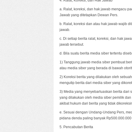
4. Ralat, Koreksi, dan Hak Jawab
a. Ralat, koreksi, dan hak jawab mengacu p
Jawab yang ditetapkan Dewan Pers.
b. Ralat, koreksi dan atau hak jawab wajib di
jawab.
c. Di setiap berita ralat, koreksi, dan hak j
jawab tersebut.
d. Bila suatu berita media siber tertentu dis
1) Tanggung jawab media siber pembuat berita
atau media siber yang berada di bawah otorit
2) Koreksi berita yang dilakukan oleh sebuah
mengutip berita dari media siber yang dikoreks
3) Media yang menyebarluaskan berita dari s
yang dilakukan oleh media siber pemilik da
akibat hukum dari berita yang tidak dikoreksin
e. Sesuai dengan Undang-Undang Pers, media
pidana denda paling banyak Rp500.000.000 (L
5. Pencabutan Berita