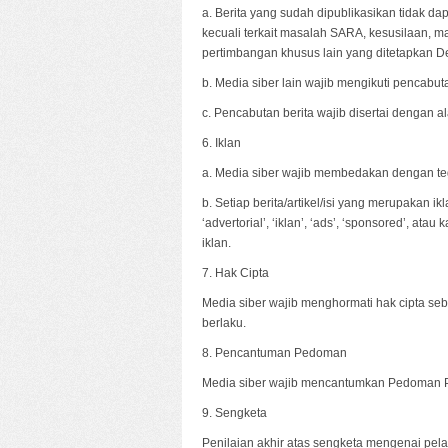
a. Berita yang sudah dipublikasikan tidak da
kecuali terkait masalah SARA, kesusilaan, 
pertimbangan khusus lain yang ditetapkan D
b. Media siber lain wajib mengikuti pencabuta
c. Pencabutan berita wajib disertai dengan
6. Iklan
a. Media siber wajib membedakan dengan tega
b. Setiap berita/artikel/isi yang merupakan 
‘advertorial’, ‘iklan’, ‘ads’, ‘sponsored’, ata
iklan.
7. Hak Cipta
Media siber wajib menghormati hak cipta s
berlaku.
8. Pencantuman Pedoman
Media siber wajib mencantumkan Pedoman Pem
9. Sengketa
Penilaian akhir atas sengketa mengenai pel