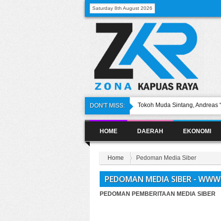
Saturday 8th August 2026
Tokoh Muda Sintang, Andreas
DON'T MISS:
Pemekaran Provinsi Kapuas R
Bupati Sintang Hadiri Natal 
HOME
DAERAH
EKONOMI
Kepala DLH Sintang Minta PT 
DPRD Sintang Soroti Gagal S
Ditingkatkan
Home
Pedoman Media Siber
Kontingen Perbakin Sintang S
PEDOMAN MEDIA SIBER - WW
PEDOMAN PEMBERITAAN MEDIA SIBER