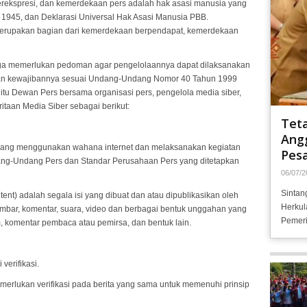
ekspresi, dan kemerdekaan pers adalah hak asasi manusia yang
1945, dan Deklarasi Universal Hak Asasi Manusia PBB.
merupakan bagian dari kemerdekaan berpendapat, kemerdekaan
ngga memerlukan pedoman agar pengelolaannya dapat dilaksanakan
 dan kewajibannya sesuai Undang-Undang Nomor 40 Tahun 1999
k itu Dewan Pers bersama organisasi pers, pengelola media siber,
aan Media Siber sebagai berikut:
Tet
Angg
 yang menggunakan wahana internet dan melaksanakan kegiatan
Pesa
dang-Undang Pers dan Standar Perusahaan Pers yang ditetapkan
06/07/2
Sintan
ent) adalah segala isi yang dibuat dan atau dipublikasikan oleh
Herkul
 gambar, komentar, suara, video dan berbagai bentuk unggahan yang
Pemeri
m, komentar pembaca atau pemirsa, dan bentuk lain.
verifikasi.
emerlukan verifikasi pada berita yang sama untuk memenuhi prinsip