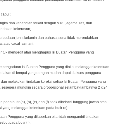
 cabul;
gka dan kebencian terkait dengan suku, agama, ras, dan
tindakan kekerasan;
 perbedaan jenis kelamin dan bahasa, serta tidak merendahkan
a, atau cacat jasmani.
 untuk mengedit atau menghapus Isi Buatan Pengguna yang
e pengaduan Isi Buatan Pengguna yang dinilai melanggar ketentuan
isediakan di tempat yang dengan mudah dapat diakses pengguna.
, dan melakukan tindakan koreksi setiap Isi Buatan Pengguna yang
), sesegera mungkin secara proporsional selambat-lambatnya 2 x 24
pada butir (a), (b), (c), dan (f) tidak dibebani tanggung jawab atas
i yang melanggar ketentuan pada butir (c).
uatan Pengguna yang dilaporkan bila tidak mengambil tindakan
ebut pada butir (f).