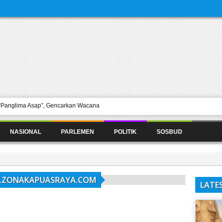
 “Panglima Asap”, Gencarkan Wacana
aya
Bersama Warga Hikayo
NASIONAL
PARLEMEN
POLITIK
SOSBUD
PSL Lengkapi Perizinan
alur Dana Desa, Minta Pengawasan
iap Tempur
W.ZONAKAPUASRAYA.COM
LATE