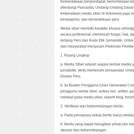
Kemerdekaan berpendapat, kemerdekaan ber
dilindungi Pancasila, Undang-Undang Dasar 
Keberadaan media siber di Indonesia juga 
berekspresi, dan kemerdekaan pers.
Media siber memiliki karakter khusus sehi
secara profesional, memenuhi fungsi, hak,
tentang Pers dan Kode Etik Jurnalistik. Untu
dan masyarakat menyusun Pedoman Pemberit
1. Ruang Lingkup
a. Media Siber adalah segala bentuk media
jurnalistik, serta memenuhi persyaratan Un
Dewan Pers.
b. Isi Buatan Pengguna (User Generated Cont
pengguna media siber, antara lain, artikel,
melekat pada media siber, seperti blog, foru
2. Verifikasi dan keberimbangan berita
a. Pada prinsipnya setiap berita harus melalui 
b. Berita yang dapat merugikan pihak lain m
akurasi dan keberimbangan.