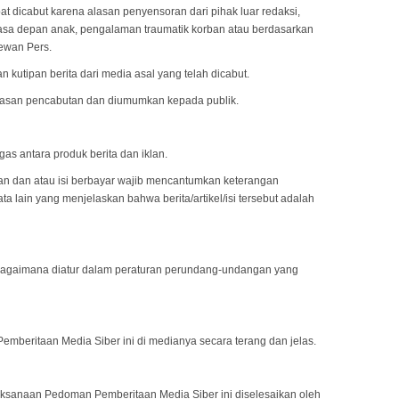
pat dicabut karena alasan penyensoran dari pihak luar redaksi,
masa depan anak, pengalaman traumatik korban atau berdasarkan
ewan Pers.
n kutipan berita dari media asal yang telah dicabut.
 alasan pencabutan dan diumumkan kepada publik.
s antara produk berita dan iklan.
iklan dan atau isi berbayar wajib mencantumkan keterangan
u kata lain yang menjelaskan bahwa berita/artikel/isi tersebut adalah
ebagaimana diatur dalam peraturan perundang-undangan yang
beritaan Media Siber ini di medianya secara terang dan jelas.
aksanaan Pedoman Pemberitaan Media Siber ini diselesaikan oleh