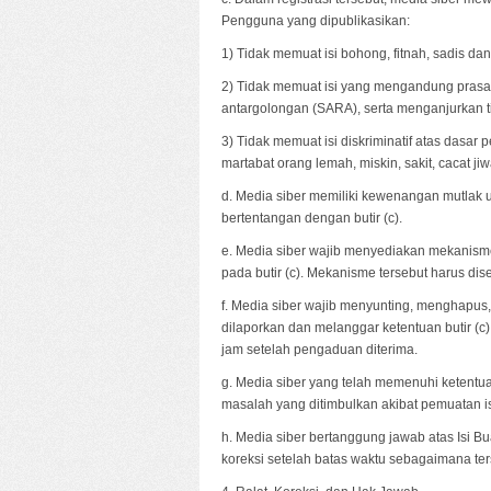
Pengguna yang dipublikasikan:
1) Tidak memuat isi bohong, fitnah, sadis dan
2) Tidak memuat isi yang mengandung prasan
antargolongan (SARA), serta menganjurkan 
3) Tidak memuat isi diskriminatif atas dasar
martabat orang lemah, miskin, sakit, cacat jiw
d. Media siber memiliki kewenangan mutlak
bertentangan dengan butir (c).
e. Media siber wajib menyediakan mekanism
pada butir (c). Mekanisme tersebut harus d
f. Media siber wajib menyunting, menghapus
dilaporkan dan melanggar ketentuan butir (c
jam setelah pengaduan diterima.
g. Media siber yang telah memenuhi ketentuan 
masalah yang ditimbulkan akibat pemuatan is
h. Media siber bertanggung jawab atas Isi B
koreksi setelah batas waktu sebagaimana ters