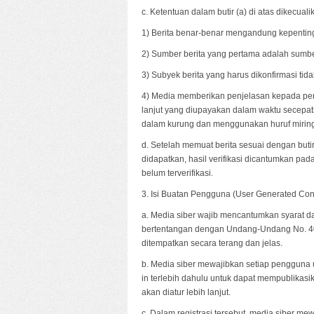
c. Ketentuan dalam butir (a) di atas dikecual
1) Berita benar-benar mengandung kepenting
2) Sumber berita yang pertama adalah sumber
3) Subyek berita yang harus dikonfirmasi ti
4) Media memberikan penjelasan kepada pemb
lanjut yang diupayakan dalam waktu secepatn
dalam kurung dan menggunakan huruf miring
d. Setelah memuat berita sesuai dengan butir 
didapatkan, hasil verifikasi dicantumkan pad
belum terverifikasi.
3. Isi Buatan Pengguna (User Generated Con
a. Media siber wajib mencantumkan syarat d
bertentangan dengan Undang-Undang No. 40 t
ditempatkan secara terang dan jelas.
b. Media siber mewajibkan setiap pengguna 
in terlebih dahulu untuk dapat mempublikas
akan diatur lebih lanjut.
c. Dalam registrasi tersebut, media siber m