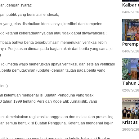
Kalbar 
ikan, dengan syarat:
04/07/2026
an publik yang bersifat mendesak;
 yang jelas disebutkan identitasnya, kredibel dan kompeten;
dak diketahui keberadaannya dan atau tidak dapat diwawancarai;
aca bahwa berita tersebut masih memerlukan verifikasi lebih
Peremp
ya. Penjelasan dimuat pada bagian akhir dari berita yang sama, di
04/07/2026
.
(c), media wajib meneruskan upaya verifikasi, dan setelah verifikasi
a berita pemutakhiran (update) dengan tautan pada berita yang
Tahun 
tent)
02/07/2026
an ketentuan mengenai Isi Buatan Pengguna yang tidak
ahun 1999 tentang Pers dan Kode Etik Jurnalistik, yang
untuk melakukan registrasi keanggotaan dan melakukan proses log-
Kristus
ikan semua bentuk Isi Buatan Pengguna. Ketentuan mengenai log-in
26/06/2026
ewajibkan pengguna memberi persetujuan tertulis bahwa Isi Buatan