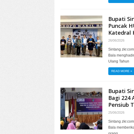
Bupati Si
Puncak H
Katedral 
26/06/2026
Sintang zkr.com
Bala menghadir
Ulang Tahun
READ MORE
»
Bupati Si
Bagi 224 
Pensiub 
25/06/2026
Sintang zkr.com
Bala memberika
orang