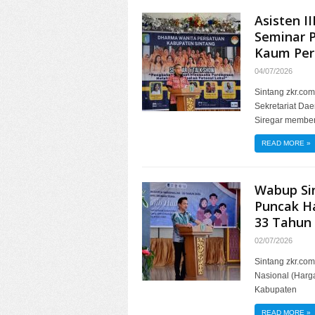
Asisten I
Seminar 
Kaum Pe
04/07/2026
Sintang zkr.com
Sekretariat Da
Siregar membe
READ MORE
»
Wabup Sin
Puncak Ha
33 Tahun
02/07/2026
Sintang zkr.co
Nasional (Harg
Kabupaten
READ MORE
»