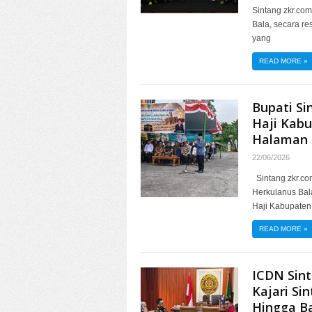
Sintang zkr.com
Bala, secara r
yang
READ MORE
»
Bupati S
Haji Kabu
Halaman 
22/06/2026
Sintang zkr.com
Herkulanus Ba
Haji Kabupaten
READ MORE
»
ICDN Sin
Kajari Si
Hingga B