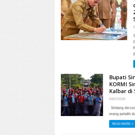
0
S
Bupati Si
KORMI Si
Kalbar di
04/07/2026
Sintang zkr.co
orang pelatih 
READ MORE
»