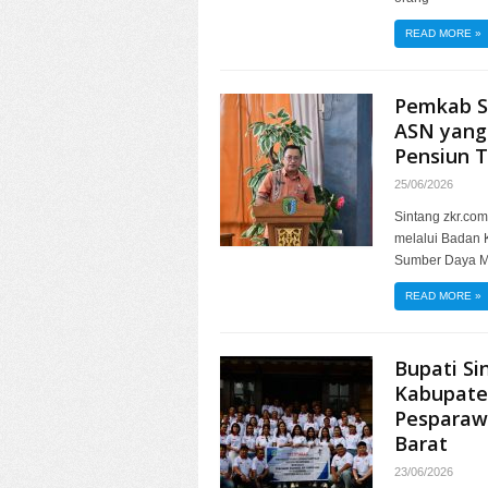
READ MORE
»
Pemkab S
ASN yang
Pensiun 
25/06/2026
Sintang zkr.co
melalui Badan
Sumber Daya 
READ MORE
»
Bupati Si
Kabupate
Pesparawi
Barat
23/06/2026