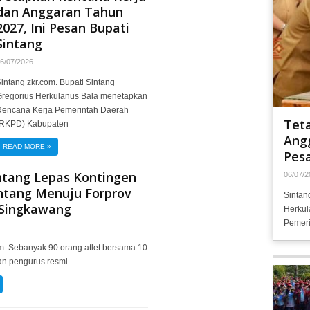
dan Anggaran Tahun
2027, Ini Pesan Bupati
Sintang
6/07/2026
intang zkr.com. Bupati Sintang
Gregorius Herkulanus Bala menetapkan
Rencana Kerja Pemerintah Daerah
Tet
(RKPD) Kabupaten
Angg
READ MORE
»
Pesa
ntang Lepas Kontingen
06/07/2
ntang Menuju Forprov
Sintan
 Singkawang
Herkul
Pemeri
m. Sebanyak 90 orang atlet bersama 10
dan pengurus resmi