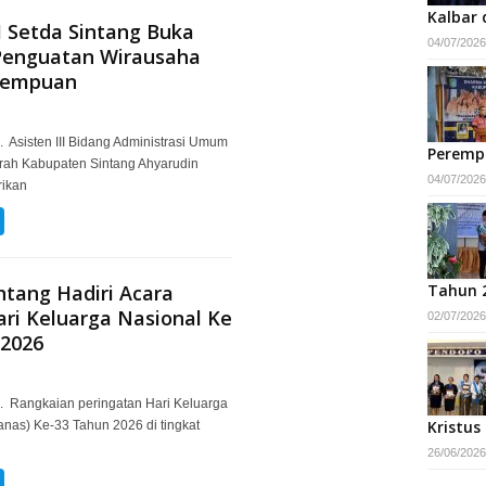
Kalbar 
II Setda Sintang Buka
04/07/2026
Penguatan Wirausaha
rempuan
. Asisten III Bidang Administrasi Umum
Peremp
erah Kabupaten Sintang Ahyarudin
04/07/2026
rikan
tang Hadiri Acara
Tahun 
ri Keluarga Nasional Ke
02/07/2026
 2026
m. Rangkaian peringatan Hari Keluarga
Kristus
anas) Ke-33 Tahun 2026 di tingkat
26/06/2026