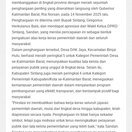
membanggakan di tingkat provinsi dengan meraih sejumlah
penghargaan penting yang diserahkan langsung oleh Gubernur
Kalimantan Barat, Ria Norsan, pada 14 November 2025 lalu.
Penghargaan ini diterima oleh Bupati Sintang, Gregorius
Herkulanus Bala, dan mendapat apresiasi dari Wakil Ketua DPRD
Sintang, Sandan, yang menilai pencapaian ini sebagai bentuk
pengakuan atas kerja keras pemerintah daerah dan seluruh
masyarakat.
Dalam penghargaan tersebut, Desa DAK Jaya, Kecamatan Binjai
Hulu, berhasil meraih peringkat 5 untuk Kategori Pemerintah Desa
se-Kalimantan Barat, menunjukkan kualitas tata kelola dan
pelayanan publik yang unggul di tingkat desa. Selain itu,
Kabupaten Sintang juga meraih peringkat 4 untuk Kategori
Pemerintah Kabupaten/Kota se-Kalimantan Barat, menegaskan
kemampuan pemerintah daerah dalam menjalankan program
pembangunan yang efektif, transparan, dan berdampak positif bagi
masyarakat.
“Prestasi ini membuktikan bahwa kerja keras seluruh jajaran
pemerintah daerah, mulai dari tingkat desa hingga kabupaten, telah
diapresiasi secara nyata. Penghargaan ini tidak hanya sekadar
simbol, tetapi juga motivasi untuk terus meningkatkan pelayanan
publik dan tata kelola pemerintahan yang lebih baik,” kata Sandan.