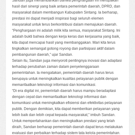
Sandan juga menambahkan bahwa penghargaan ini merupakan
hasil dari sinergi yang baik antara pemerintah daerah, DPRD, dan
masyarakat dalam membangun Kabupaten Sintang. Ia berharap,
prestasi ini dapat menjadi inspirasi bagi seluruh elemen
masyarakat untuk terus berkontribusi dalam memajukan daerah.
“Penghargaan ini adalah milik kita semua, masyarakat Sintang. Ini
adalah bukti bahwa dengan kerja keras dan kerjasama yang baik,
kita dapat mencapai hasil yang membanggakan. Mari kita terus
tingkatkan semangat gotong royong dan partisipasi aktif dalam
pembangunan daerah,” ujar Sandan.
Selain itu, Sandan juga menyoroti pentingnya inovasi dan adaptasi
terhadap perubahan zaman dalam penyelenggaraan
pemerintahan. Ia mengatakan, pemerintah daerah harus terus
berupaya untuk meningkatkan kualitas pelayanan publik dengan
memanfaatkan teknologi informasi dan komunikasi.
“Di era digital ini, pemerintah daerah harus mampu beradaptasi
dengan cepat dan memanfaatkan teknologi informasi dan
komunikasi untuk meningkatkan efisiensi dan efektivitas pelayanan
publik. Dengan demikian, kita dapat memberikan pelayanan yang
lebih baik dan lebih cepat kepada masyarakat,” imbuh Sandan.
Untuk mempertahankan dan meningkatkan prestasi yang telah
diraih, Sandan berharap pemerintah daerah dapat terus melakukan
evaluasi dan perbaikan terhadap sistem tata kelola pemerintahan.