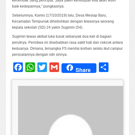
kehendak Sang pencipta. Saya yakin kehidupan kita akan lebih
baik kedepannya,” pungkasnya.
Sebelumnya, Kamis (17/10/2019) lalu, Desa Mesiap Baru,
Kecamatan Tempunak dihebohkan dengan tewasnya seorang
kepala sekolah (SD) 24 yakni Sugimin (54).
Sugimin tewas akibat luka tusuk sebanyak dua kali di bagian
perutnya. Peristiwa ini disebabkan rasa sakit hati dan cekcok antara
keduanya. Dimana, tersangka FS menilai korban selalu ikut campur
persoalannya dengan istri sirinya.
Facebook
WhatsApp
Twitter
Gmail
Share
Share