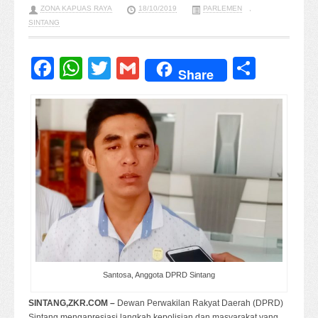
ZONA KAPUAS RAYA
18/10/2019
PARLEMEN
,
SINTANG
Facebook
WhatsApp
Twitter
Gmail
Share
Share
Santosa, Anggota DPRD Sintang
SINTANG,ZKR.COM –
Dewan Perwakilan Rakyat Daerah (DPRD)
Sintang mengapresiasi langkah kepolisian dan masyarakat yang