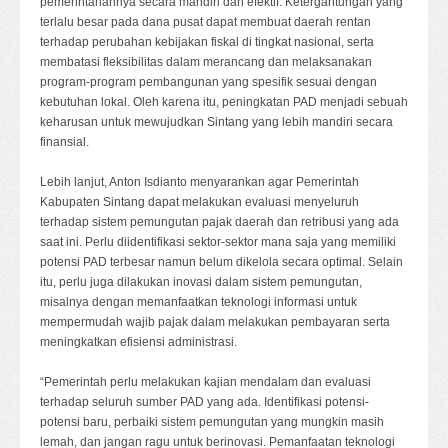
pemerintahannya secara mandiri dan efektif. Ketergantungan yang
terlalu besar pada dana pusat dapat membuat daerah rentan
terhadap perubahan kebijakan fiskal di tingkat nasional, serta
membatasi fleksibilitas dalam merancang dan melaksanakan
program-program pembangunan yang spesifik sesuai dengan
kebutuhan lokal. Oleh karena itu, peningkatan PAD menjadi sebuah
keharusan untuk mewujudkan Sintang yang lebih mandiri secara
finansial.
Lebih lanjut, Anton Isdianto menyarankan agar Pemerintah
Kabupaten Sintang dapat melakukan evaluasi menyeluruh
terhadap sistem pemungutan pajak daerah dan retribusi yang ada
saat ini. Perlu diidentifikasi sektor-sektor mana saja yang memiliki
potensi PAD terbesar namun belum dikelola secara optimal. Selain
itu, perlu juga dilakukan inovasi dalam sistem pemungutan,
misalnya dengan memanfaatkan teknologi informasi untuk
mempermudah wajib pajak dalam melakukan pembayaran serta
meningkatkan efisiensi administrasi.
“Pemerintah perlu melakukan kajian mendalam dan evaluasi
terhadap seluruh sumber PAD yang ada. Identifikasi potensi-
potensi baru, perbaiki sistem pemungutan yang mungkin masih
lemah, dan jangan ragu untuk berinovasi. Pemanfaatan teknologi