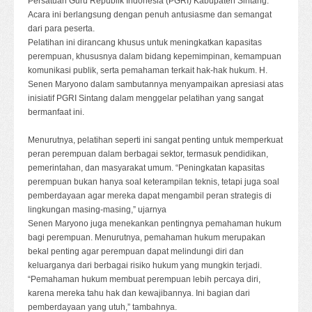
Persatuan Guru Republik Indonesia (PGRI) Kabupaten Sintang.
Acara ini berlangsung dengan penuh antusiasme dan semangat
dari para peserta.
Pelatihan ini dirancang khusus untuk meningkatkan kapasitas
perempuan, khususnya dalam bidang kepemimpinan, kemampuan
komunikasi publik, serta pemahaman terkait hak-hak hukum. H.
Senen Maryono dalam sambutannya menyampaikan apresiasi atas
inisiatif PGRI Sintang dalam menggelar pelatihan yang sangat
bermanfaat ini.
Menurutnya, pelatihan seperti ini sangat penting untuk memperkuat
peran perempuan dalam berbagai sektor, termasuk pendidikan,
pemerintahan, dan masyarakat umum. “Peningkatan kapasitas
perempuan bukan hanya soal keterampilan teknis, tetapi juga soal
pemberdayaan agar mereka dapat mengambil peran strategis di
lingkungan masing-masing,” ujarnya
Senen Maryono juga menekankan pentingnya pemahaman hukum
bagi perempuan. Menurutnya, pemahaman hukum merupakan
bekal penting agar perempuan dapat melindungi diri dan
keluarganya dari berbagai risiko hukum yang mungkin terjadi.
“Pemahaman hukum membuat perempuan lebih percaya diri,
karena mereka tahu hak dan kewajibannya. Ini bagian dari
pemberdayaan yang utuh,” tambahnya.