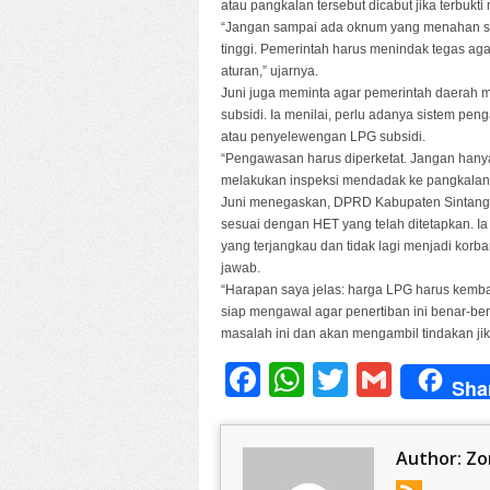
atau pangkalan tersebut dicabut jika terbukti
“Jangan sampai ada oknum yang menahan sto
tinggi. Pemerintah harus menindak tegas agar
aturan,” ujarnya.
Juni juga meminta agar pemerintah daerah m
subsidi. Ia menilai, perlu adanya sistem pe
atau penyelewengan LPG subsidi.
“Pengawasan harus diperketat. Jangan hanya
melakukan inspeksi mendadak ke pangkalan
Juni menegaskan, DPRD Kabupaten Sintang s
sesuai dengan HET yang telah ditetapkan. 
yang terjangkau dan tidak lagi menjadi kor
jawab.
“Harapan saya jelas: harga LPG harus kemba
siap mengawal agar penertiban ini benar-b
masalah ini dan akan mengambil tindakan jik
Facebook
WhatsApp
Twitter
Gmail
Sha
Author:
Zo