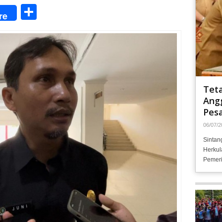
Share
re
Tet
Angg
Pesa
06/07/2
Sintan
Herkul
Pemeri