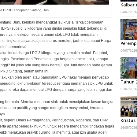
Kalbar 
a DPRD Kabupaten Sintang, Juni
04/07/2026
tang, Juni, kembali mengangkat isu krusial terkait persoalan
(LPG) subsidi 3 kilogram yang dinilai semakin tidak terkendali di
nurutnya, meskipun secara umum stok LPG tidak mengalami
l di tingkat masyarakat justru terus meroket, jauh melampaui Harga
Peremp
 oleh pemerintah.
04/07/2026
kat terkait harga LPG 3 kilogram yang semakin mahal. Padahal,
angka. Pasokan dari Pertamina juga berjalan lancar. Lalu, kenapa
tinggi? Ini jelas ada yang tidak beres,” ujar Juni dengan nada geram
RD Sintang, belum lama ini.
dilakukan oleh agen atau pangkalan LPG nakal menjadi penyebab
Tahun 
Ia menuding, oknum-oknum tersebut sengaja menahan stok LPG untuk
02/07/2026
gga mereka dapat menjual LPG dengan harga yang lebih tinggi dari
ng bermain. Mereka menahan stok untuk menciptakan kesan langka,
 Ini adalah praktik yang sangat merugikan masyarakat, terutama
nya.
Kristus
ait, seperti Dinas Perdagangan, Perindustrian, Koperasi, dan UKM
erta aparat penegak hukum, untuk segera mengambil tindakan tegas
26/06/2026
ukti melakukan praktik curang. Ia meminta agar izin usaha agen