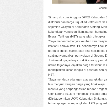
Anggot
Sintang zkr.com. Anggota DPRD Kabupaten Sin
distribusi dan harga Liquefied Petroleum Gas 
sejumlah wilayah di Kabupaten Sintang. Me
kelangkaan yang signifikan, namun harga jua
Eceran Tertinggi (HET) yang telah ditetapkan
“Saya menerima banyak keluhan dari masyara
kita tahu bahwa stok LPG sebenarnya tidak l
harga di tingkat masyarakat bisa naik begitu 
saat menyampaikan pernyataan di Gedung DP
Juni menduga, adanya praktik curang yang 
utama terjadinya lonjakan harga tersebut. 
menciptakan kesan langka di pasaran, sehin
HET.
“Saya menduga ada agen atau pangkalan ya
lalu menjual dengan harga yang tidak wajar.
mereka yang berpenghasilan rendah,” tegas
Oleh karena itu, Juni mendesak instansi terk
(Disdagperinkop UKM) Kabupaten Sintang, s
terhadap agen atau pangkalan LPG yang terb