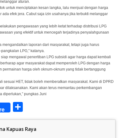
 melanggar aturan.
k untuk menciptakan kesan langka, lalu menjual dengan harga
 ada efek jera. Cabut saja izin usahanya jika terbukti melanggar
elakukan pengawasan yang lebih ketat terhadap distribusi LPG
ngawasan yang efektif untuk mencegah terjadinya penyalahgunaan
 mengandalkan laporan dari masyarakat, tetapi juga harus
-pangkalan LPG,” katanya.
iap mengawal penertiban LPG subsidi agar harga dapat kembali
Ia berharap agar masyarakat dapat memperoleh LPG dengan harga
ban permainan harga oleh oknum-oknum yang tidak bertanggung
li sesuai HET, tidak boleh memberatkan masyarakat. Kami di DPRD
enar dilaksanakan. Kami akan terus memantau perkembangan
a diperlukan,” pungkas Juni
Share
re
na Kapuas Raya