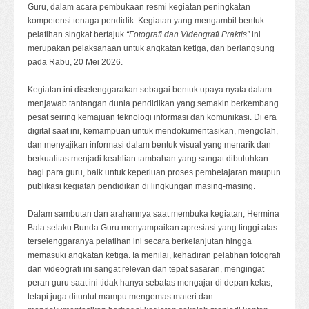
Guru, dalam acara pembukaan resmi kegiatan peningkatan
kompetensi tenaga pendidik. Kegiatan yang mengambil bentuk
pelatihan singkat bertajuk
“Fotografi dan Videografi Praktis”
ini
merupakan pelaksanaan untuk angkatan ketiga, dan berlangsung
pada Rabu, 20 Mei 2026.
Kegiatan ini diselenggarakan sebagai bentuk upaya nyata dalam
menjawab tantangan dunia pendidikan yang semakin berkembang
pesat seiring kemajuan teknologi informasi dan komunikasi. Di era
digital saat ini, kemampuan untuk mendokumentasikan, mengolah,
dan menyajikan informasi dalam bentuk visual yang menarik dan
berkualitas menjadi keahlian tambahan yang sangat dibutuhkan
bagi para guru, baik untuk keperluan proses pembelajaran maupun
publikasi kegiatan pendidikan di lingkungan masing-masing.
Dalam sambutan dan arahannya saat membuka kegiatan, Hermina
Bala selaku Bunda Guru menyampaikan apresiasi yang tinggi atas
terselenggaranya pelatihan ini secara berkelanjutan hingga
memasuki angkatan ketiga. Ia menilai, kehadiran pelatihan fotografi
dan videografi ini sangat relevan dan tepat sasaran, mengingat
peran guru saat ini tidak hanya sebatas mengajar di depan kelas,
tetapi juga dituntut mampu mengemas materi dan