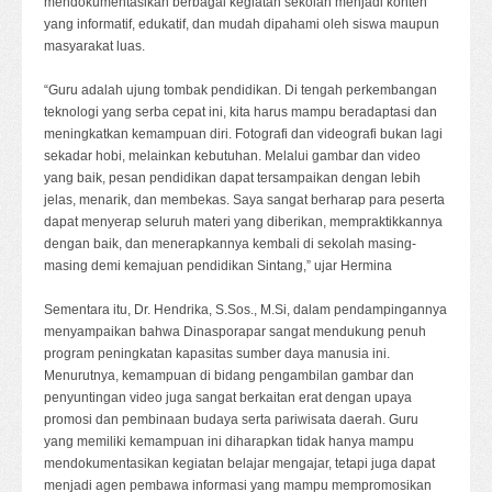
mendokumentasikan berbagai kegiatan sekolah menjadi konten
yang informatif, edukatif, dan mudah dipahami oleh siswa maupun
masyarakat luas.
“Guru adalah ujung tombak pendidikan. Di tengah perkembangan
teknologi yang serba cepat ini, kita harus mampu beradaptasi dan
meningkatkan kemampuan diri. Fotografi dan videografi bukan lagi
sekadar hobi, melainkan kebutuhan. Melalui gambar dan video
yang baik, pesan pendidikan dapat tersampaikan dengan lebih
jelas, menarik, dan membekas. Saya sangat berharap para peserta
dapat menyerap seluruh materi yang diberikan, mempraktikkannya
dengan baik, dan menerapkannya kembali di sekolah masing-
masing demi kemajuan pendidikan Sintang,” ujar Hermina
Sementara itu, Dr. Hendrika, S.Sos., M.Si, dalam pendampingannya
menyampaikan bahwa Dinasporapar sangat mendukung penuh
program peningkatan kapasitas sumber daya manusia ini.
Menurutnya, kemampuan di bidang pengambilan gambar dan
penyuntingan video juga sangat berkaitan erat dengan upaya
promosi dan pembinaan budaya serta pariwisata daerah. Guru
yang memiliki kemampuan ini diharapkan tidak hanya mampu
mendokumentasikan kegiatan belajar mengajar, tetapi juga dapat
menjadi agen pembawa informasi yang mampu mempromosikan