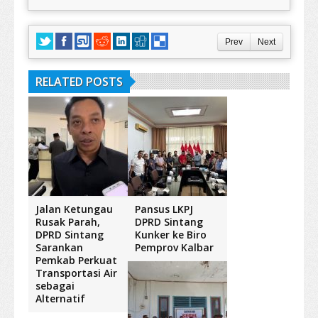
Prev
Next
RELATED POSTS
Jalan Ketungau
Pansus LKPJ
Rusak Parah,
DPRD Sintang
DPRD Sintang
Kunker ke Biro
Sarankan
Pemprov Kalbar
Pemkab Perkuat
Transportasi Air
sebagai
Alternatif