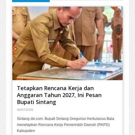
Tetapkan Rencana Kerja dan
Anggaran Tahun 2027, Ini Pesan
Bupati Sintang
06/07/2026
Sintang zkr.com. Bupati Sintang Gregorius Herkulanus Bala
menetapkan Rencana Kerja Pemerintah Daerah (RKPD)
Kabupaten