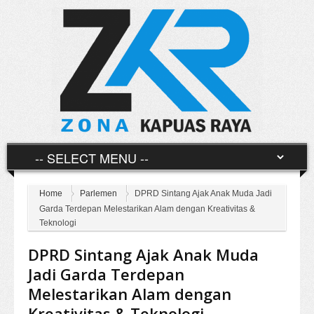
Home
Parlemen
DPRD Sintang Ajak Anak Muda Jadi
Garda Terdepan Melestarikan Alam dengan Kreativitas &
Teknologi
DPRD Sintang Ajak Anak Muda
Jadi Garda Terdepan
Melestarikan Alam dengan
Kreativitas & Teknologi