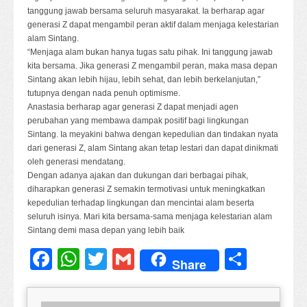
tanggung jawab bersama seluruh masyarakat. Ia berharap agar
generasi Z dapat mengambil peran aktif dalam menjaga kelestarian
alam Sintang.
“Menjaga alam bukan hanya tugas satu pihak. Ini tanggung jawab
kita bersama. Jika generasi Z mengambil peran, maka masa depan
Sintang akan lebih hijau, lebih sehat, dan lebih berkelanjutan,”
tutupnya dengan nada penuh optimisme.
Anastasia berharap agar generasi Z dapat menjadi agen
perubahan yang membawa dampak positif bagi lingkungan
Sintang. Ia meyakini bahwa dengan kepedulian dan tindakan nyata
dari generasi Z, alam Sintang akan tetap lestari dan dapat dinikmati
oleh generasi mendatang.
Dengan adanya ajakan dan dukungan dari berbagai pihak,
diharapkan generasi Z semakin termotivasi untuk meningkatkan
kepedulian terhadap lingkungan dan mencintai alam beserta
seluruh isinya. Mari kita bersama-sama menjaga kelestarian alam
Sintang demi masa depan yang lebih baik
Facebook
WhatsApp
Twitter
Gmail
Share
Share