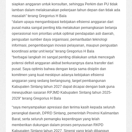
siapkan anggaran untuk konsultan, sehingga Perkim dan PU tidak
lamban dalam melaksanakan pekerjaan tahun depan dan tidak ada
masalah” terang Gregorius H Bala
“dalam upaya mengantisipasi kebijakan efisiensi anggaran dari
pusat maka sangat penting kita melakukan pemangkasan belanja
operasional non prioritas untuk optimal pendapatan asli daerah,
penguatan sumber daya organisasi, pemanfaatan teknologi
informasi, pengembangan inovasi pelayanan, maupun penguatan
koordinasi antar unit kerja” terang Gregorius H Bala
“berbagai langkah ini sangat penting dilakukan untuk mencegah
potensi defisit anggaran akibat berkurangnya dana transfer dari
pusat. Saya optimis bahwa dengan kerja sama disiplin dan
komitmen yang kuat meskipun adanya kebijakan efisiensi
anggaran yang sedang berlangsung, target pembangunan
Kabupaten Sintang tahun 2027 dapat dicapai dengan baik guna
mewujudkan sasaran RPJMD Kabupaten Sintang tahun 2025-
2029” terang Gregorius H Bala
“saya menyampaikan apresiasi dan terima kasih kepada seluruh
perangkat daerah, DPRD Sintang, pemerintah Provinsi Kalimantan
Barat, serta seluruh pemangku kepentingan yang telah
memberikan dukungan dalam proses penyusunan RKPD
Kabupaten Sintang tahun 2027. Sinergi yang telah dibangun