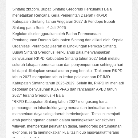
Sintang zkr.com. Bupati Sintang Gregorius Herkulanus Bala
menetapkan Rencana Kerja Pemerintah Daerah (RKPD)
Kabupaten Sintang Tahun Anggaran 2027 di Pendopo Bupati
Sintang pada Senin, 6 Juli 2026.
Kegiatan diselenggarakan oleh Badan Perencanaan
Pembangunan Daerah Kabupaten Sintang dan diikuti oleh Kepala
Organisasi Perangkat Daerah di Lingkungan Pemkab Sintang.
Bupati Sintang Gregorius Herkulanus Bala menyampaikan
penyusunan RKPD Kabupaten Sintang tahun 2027 telah melalui
seluruh tahapan perencanaan dan penyempurnaan sehingga hari
ini dapat ditetapkan sesuai aturan yang berlaku. “Dokumen RKPD
tahun 2027 merupakan tahun kedua pelaksanaan RPJMD
Kabupaten Sintang tahun 2025-2029. Selain itu, RKPD ini menjadi
pedoman penyusunan KUA PPAS dan rancangan APBD tahun
2027” terang Gregorius H Bala
“RKPD Kabupaten Sintang tahun 2027 mengusung tema
pembangunan infrastruktur yang merata dan berkualitas untuk
memperkuat daya saing daerah berkelanjutan. Tema ini menjadi
arah pembangunan daerah dalam meningkatkan konektivitas
wilayah, memperkuat pelayanan dasar, mendorong pertumbuhan
ekonomi, serta meningkatkan kualitas hidup masyarakat” terang