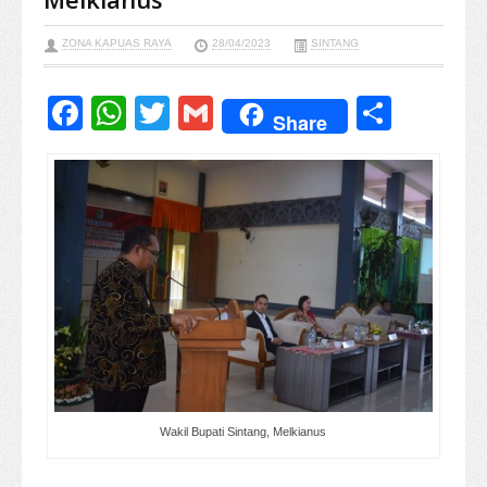
ZONA KAPUAS RAYA
28/04/2023
SINTANG
Facebook
WhatsApp
Twitter
Gmail
Share
Share
Wakil Bupati Sintang, Melkianus