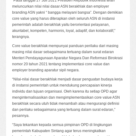
“Pada tanggal 27 Juli 2021 Presiden Republik Indonesia telah
meluncurkan nilai nilai dasar ASN berakhlak dan employer
branding ASN yakni “ bangga melayani bangsa”. Dengan demikian
core value yang harus diterapkan oleh seluruh ASN di instansi
pemerintah adalah berakhlak yaitu berorientasi pelayanan,
akuntabel, kompeten, harmonis, loyal, adaptif, dan kolaboratif,”
terangnya.
Core value berakhlak mempunyai panduan perilaku dari masing
masing nilai dasar sebagaimana tertuang dalam surat edaran
Menteri Pendayagunaan Aparatur Negara Dan Reformasi Birokrasi
nomor 20 tahun 2021 tentang implementasi core value dan
employer branding aparatur sipil negara.
“Nilai-nilai dasar berakhlak menjadi dasar penguatan budaya kerja
di instansi pemerintah untuk mendukung pencapaian kinerja
individu dan tujuan organisasi. Oleh karena itu setiap OPD agar
menginternalisasikan dan mengimplementasikan core value ASN
berakhlak secara utuh tidak menambah atau mengurangi definisi
dan perilaku sebagaimana yang tertuang dalam surat edaran,”
pesannya.
“Saya tekankan kepada semua pimpinan OPD di lingkungan
pemerintah Kabupaten Sintang agar terus meningkatkan