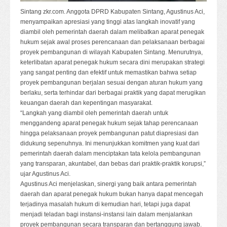
Sintang zkr.com. Anggota DPRD Kabupaten Sintang, Agustinus Aci,
menyampaikan apresiasi yang tinggi atas langkah inovatif yang
diambil oleh pemerintah daerah dalam melibatkan aparat penegak
hukum sejak awal proses perencanaan dan pelaksanaan berbagai
proyek pembangunan di wilayah Kabupaten Sintang. Menurutnya,
keterlibatan aparat penegak hukum secara dini merupakan strategi
yang sangat penting dan efektif untuk memastikan bahwa setiap
proyek pembangunan berjalan sesuai dengan aturan hukum yang
berlaku, serta terhindar dari berbagai praktik yang dapat merugikan
keuangan daerah dan kepentingan masyarakat.
“Langkah yang diambil oleh pemerintah daerah untuk
menggandeng aparat penegak hukum sejak tahap perencanaan
hingga pelaksanaan proyek pembangunan patut diapresiasi dan
didukung sepenuhnya. Ini menunjukkan komitmen yang kuat dari
pemerintah daerah dalam menciptakan tata kelola pembangunan
yang transparan, akuntabel, dan bebas dari praktik-praktik korupsi,”
ujar Agustinus Aci.
Agustinus Aci menjelaskan, sinergi yang baik antara pemerintah
daerah dan aparat penegak hukum bukan hanya dapat mencegah
terjadinya masalah hukum di kemudian hari, tetapi juga dapat
menjadi teladan bagi instansi-instansi lain dalam menjalankan
proyek pembangunan secara transparan dan bertanggung jawab.