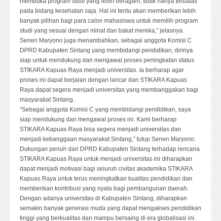
membuka program studi yang lebih beragam, tidak hanya terbatas
pada bidang kesehatan saja. Hal ini tentu akan memberikan lebih
banyak pilihan bagi para calon mahasiswa untuk memilih program
studi yang sesuai dengan minat dan bakat mereka,” jelasnya.
Senen Maryono juga menambahkan, sebagai anggota Komisi C
DPRD Kabupaten Sintang yang membidangi pendidikan, dirinya
siap untuk mendukung dan mengawal proses peningkatan status
STIKARA Kapuas Raya menjadi universitas. Ia berharap agar
proses ini dapat berjalan dengan lancar dan STIKARA Kapuas
Raya dapat segera menjadi universitas yang membanggakan bagi
masyarakat Sintang.
“Sebagai anggota Komisi C yang membidangi pendidikan, saya
siap mendukung dan mengawal proses ini. Kami berharap
STIKARA Kapuas Raya bisa segera menjadi universitas dan
menjadi kebanggaan masyarakat Sintang,” tutup Senen Maryono.
Dukungan penuh dari DPRD Kabupaten Sintang terhadap rencana
STIKARA Kapuas Raya untuk menjadi universitas ini diharapkan
dapat menjadi motivasi bagi seluruh civitas akademika STIKARA
Kapuas Raya untuk terus meningkatkan kualitas pendidikan dan
memberikan kontribusi yang nyata bagi pembangunan daerah.
Dengan adanya universitas di Kabupaten Sintang, diharapkan
semakin banyak generasi muda yang dapat mengakses pendidikan
tinggi yang berkualitas dan mampu bersaing di era globalisasi ini.