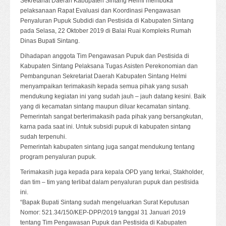
Sekretariat Daerah Kabupaten Sintang Helmi membuka
pelaksanaan Rapat Evaluasi dan Koordinasi Pengawasan
Penyaluran Pupuk Subdidi dan Pestisida di Kabupaten Sintang
pada Selasa, 22 Oktober 2019 di Balai Ruai Kompleks Rumah
Dinas Bupati Sintang.
Dihadapan anggota Tim Pengawasan Pupuk dan Pestisida di
Kabupaten Sintang Pelaksana Tugas Asisten Perekonomian dan
Pembangunan Sekretariat Daerah Kabupaten Sintang Helmi
menyampaikan terimakasih kepada semua pihak yang susah
mendukung kegiatan ini yang sudah jauh – jauh datang kesini. Baik
yang di kecamatan sintang maupun diluar kecamatan sintang.
Pemerintah sangat berterimakasih pada pihak yang bersangkutan,
karna pada saat ini. Untuk subsidi pupuk di kabupaten sintang
sudah terpenuhi.
Pemerintah kabupaten sintang juga sangat mendukung tentang
program penyaluran pupuk.
Terimakasih juga kepada para kepala OPD yang terkai, Stakholder,
dan tim – tim yang terlibat dalam penyaluran pupuk dan pestisida
ini.
“Bapak Bupati Sintang sudah mengeluarkan Surat Keputusan
Nomor: 521.34/150/KEP-DPP/2019 tanggal 31 Januari 2019
tentang Tim Pengawasan Pupuk dan Pestisida di Kabupaten