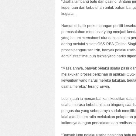
“Usaha tambang batu dan pasir di Sintang in
keperluan dan kebutuhan untuk bahan bangun
kegiatan.
Namun di balik perkembangan positif terse
permasalahan mendasar yang menjadi kenda
yang belum memahami alur dan tata cara per
daring melalui sistem OSS-RBA (Online Sing
proses pengurusan izin, banyak pelaku usah
administratif maupun teknis yang harus dip
“Masalahnya, banyak pelaku usaha pasir d
melakukan proses perizinan di aplikasi OSS
kewajiban yang harus mereka lakukan, terut
usaha mereka,” terang Erwin.
Lebih jauh ia menambahkan, kesulitan dala
usaha merasa terbebani atau bingung saat h
pengusaha yang sebenarnya sudah memiliki
lalai atau belum rutin melakukan pelaporan 
kaitannya dengan pencatatan dan realisasi n
“Banyak juga pelaku usaha pasir dan batu m