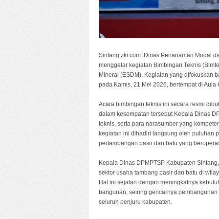
Sintang zkr.com. Dinas Penanaman Modal d
menggelar kegiatan Bimbingan Teknis (Bimt
Mineral (ESDM). Kegiatan yang difokuskan b
pada Kamis, 21 Mei 2026, bertempat di Aula
Acara bimbingan teknis ini secara resmi dibu
dalam kesempatan tersebut Kepala Dinas DPM
teknis, serta para narasumber yang kompeten
kegiatan ini dihadiri langsung oleh puluha
pertambangan pasir dan batu yang beroperas
Kepala Dinas DPMPTSP Kabupaten Sintang, 
sektor usaha tambang pasir dan batu di wil
Hal ini sejalan dengan meningkatnya kebut
bangunan, seiring gencarnya pembangunan in
seluruh penjuru kabupaten.