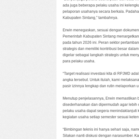
ada juga beberapa pelaku usaha ini keleng
pelaporan usahanya secara berkala. Padahal h
Kabupaten Sintang,” tambahnya.
Erwin menegaskan, sesuai dengan dokume
Pemerintah Kabupaten Sintang menargetkan an
pada tahun 2026 ini. Peran sektor pertamban
strategis dan memiliki kontribusi besar dalam
digelar sebagai langkah strategis untuk 
para pelaku usaha.
“Target realisasi investasi kita di RPJMD ada
angka tersebut. Untuk itulah, kami melaksa
pasir izinnya lengkap dan rutin melaporkan u
Menutup penjelasannya, Erwin memastikan 
disederhanakan dan dipermudah agar lebih cep
pelaku usaha dapat segera menindaklanjuti
kegiatan usaha setiap semester sesuai keten
“Bimbingan teknis ini hanya sehari saja, na
Silakan nanti diskusi dengan narasumber. Ka