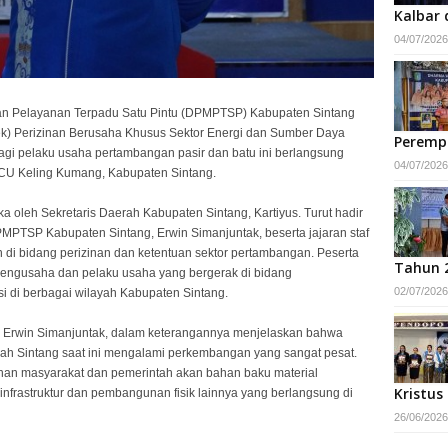
Kalbar 
04/07/2026
an Pelayanan Terpadu Satu Pintu (DPMPTSP) Kabupaten Sintang
ek) Perizinan Berusaha Khusus Sektor Energi dan Sumber Daya
Peremp
agi pelaku usaha pertambangan pasir dan batu ini berlangsung
04/07/2026
 CU Keling Kumang, Kabupaten Sintang.
ka oleh Sekretaris Daerah Kabupaten Sintang, Kartiyus. Turut hadir
PTSP Kabupaten Sintang, Erwin Simanjuntak, beserta jajaran staf
 di bidang perizinan dan ketentuan sektor pertambangan. Peserta
Tahun 
n pengusaha dan pelaku usaha yang bergerak di bidang
02/07/2026
i di berbagai wilayah Kabupaten Sintang.
Erwin Simanjuntak, dalam keterangannya menjelaskan bahwa
ayah Sintang saat ini mengalami perkembangan yang sangat pesat.
uhan masyarakat dan pemerintah akan bahan baku material
Kristus
frastruktur dan pembangunan fisik lainnya yang berlangsung di
26/06/2026