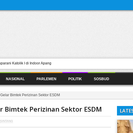
rani Katolik I di Indoor Apang
aan Puncak HUT WKRI Ke 102 DPC
NASIONAL
PARLEMEN
POLITIK
SOSBUD
angunan Ulang Masjid di Lokasi
tama Dilakukan di lingkungan Pemkab
elar Bimtek Perizinan Sektor ESDM
K Se-Kabupaten Sintang
r Bimtek Perizinan Sektor ESDM
LATE
SINTANG