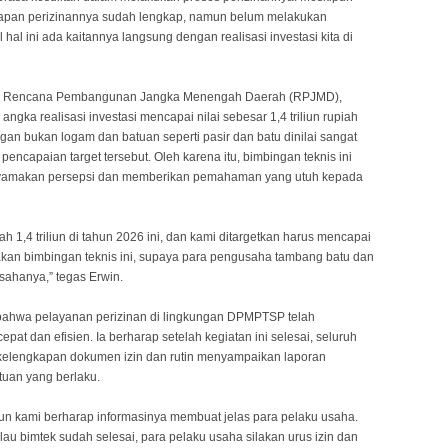
kapan perizinannya sudah lengkap, namun belum melakukan
al ini ada kaitannya langsung dengan realisasi investasi kita di
n Rencana Pembangunan Jangka Menengah Daerah (RPJMD),
gka realisasi investasi mencapai nilai sebesar 1,4 triliun rupiah
gan bukan logam dan batuan seperti pasir dan batu dinilai sangat
 pencapaian target tersebut. Oleh karena itu, bimbingan teknis ini
menyamakan persepsi dan memberikan pemahaman yang utuh kepada
lah 1,4 triliun di tahun 2026 ini, dan kami ditargetkan harus mencapai
nakan bimbingan teknis ini, supaya para pengusaha tambang batu dan
sahanya,” tegas Erwin.
bahwa pelayanan perizinan di lingkungan DPMPTSP telah
at dan efisien. Ia berharap setelah kegiatan ini selesai, seluruh
 kelengkapan dokumen izin dan rutin menyampaikan laporan
tuan yang berlaku.
mun kami berharap informasinya membuat jelas para pelaku usaha.
lau bimtek sudah selesai, para pelaku usaha silakan urus izin dan