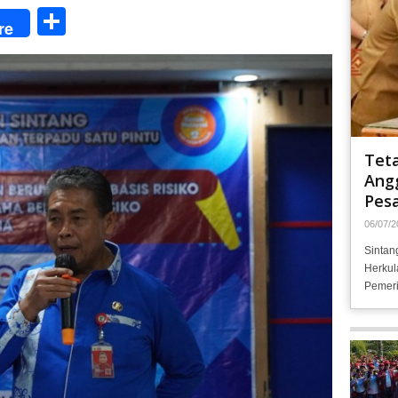
Share
re
Tet
Angg
Pesa
06/07/2
Sintan
Herkul
Pemeri