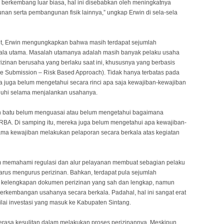
i berkembang luar biasa, hal ini disebabkan oleh meningkatnya
an serta pembangunan fisik lainnya,” ungkap Erwin di sela-sela
but, Erwin mengungkapkan bahwa masih terdapat sejumlah
la utama. Masalah utamanya adalah masih banyak pelaku usaha
izinan berusaha yang berlaku saat ini, khususnya yang berbasis
le Submission – Risk Based Approach). Tidak hanya terbatas pada
a juga belum mengetahui secara rinci apa saja kewajiban-kewajiban
enuhi selama menjalankan usahanya.
an batu belum menguasai atau belum mengetahui bagaimana
-RBA. Di samping itu, mereka juga belum mengetahui apa kewajiban-
ama kewajiban melakukan pelaporan secara berkala atas kegiatan
m memahami regulasi dan alur pelayanan membuat sebagian pelaku
arus mengurus perizinan. Bahkan, terdapat pula sejumlah
 kelengkapan dokumen perizinan yang sah dan lengkap, namun
perkembangan usahanya secara berkala. Padahal, hal ini sangat erat
ilai investasi yang masuk ke Kabupaten Sintang.
erasa kesulitan dalam melakukan proses perizinannya. Meskipun