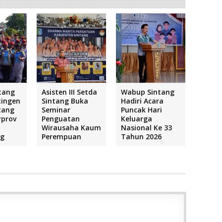
tang
Asisten III Setda
Wabup Sintang
tingen
Sintang Buka
Hadiri Acara
tang
Seminar
Puncak Hari
rprov
Penguatan
Keluarga
Wirausaha Kaum
Nasional Ke 33
ng
Perempuan
Tahun 2026