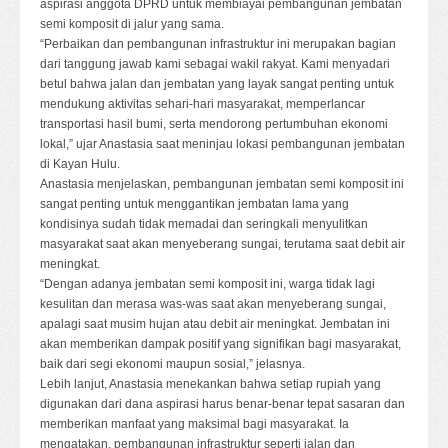
aspirasi anggota DPRD untuk membiayai pembangunan jembatan
semi komposit di jalur yang sama.
“Perbaikan dan pembangunan infrastruktur ini merupakan bagian
dari tanggung jawab kami sebagai wakil rakyat. Kami menyadari
betul bahwa jalan dan jembatan yang layak sangat penting untuk
mendukung aktivitas sehari-hari masyarakat, memperlancar
transportasi hasil bumi, serta mendorong pertumbuhan ekonomi
lokal,” ujar Anastasia saat meninjau lokasi pembangunan jembatan
di Kayan Hulu.
Anastasia menjelaskan, pembangunan jembatan semi komposit ini
sangat penting untuk menggantikan jembatan lama yang
kondisinya sudah tidak memadai dan seringkali menyulitkan
masyarakat saat akan menyeberang sungai, terutama saat debit air
meningkat.
“Dengan adanya jembatan semi komposit ini, warga tidak lagi
kesulitan dan merasa was-was saat akan menyeberang sungai,
apalagi saat musim hujan atau debit air meningkat. Jembatan ini
akan memberikan dampak positif yang signifikan bagi masyarakat,
baik dari segi ekonomi maupun sosial,” jelasnya.
Lebih lanjut, Anastasia menekankan bahwa setiap rupiah yang
digunakan dari dana aspirasi harus benar-benar tepat sasaran dan
memberikan manfaat yang maksimal bagi masyarakat. Ia
mengatakan, pembangunan infrastruktur seperti jalan dan