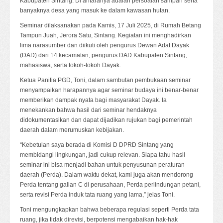
Kabupaten Sintang. Di antaranya adalah persoalan sampah serta
banyaknya desa yang masuk ke dalam kawasan hutan.
Seminar dilaksanakan pada Kamis, 17 Juli 2025, di Rumah Betang
Tampun Juah, Jerora Satu, Sintang. Kegiatan ini menghadirkan
lima narasumber dan diikuti oleh pengurus Dewan Adat Dayak
(DAD) dari 14 kecamatan, pengurus DAD Kabupaten Sintang,
mahasiswa, serta tokoh-tokoh Dayak.
Ketua Panitia PGD, Toni, dalam sambutan pembukaan seminar
menyampaikan harapannya agar seminar budaya ini benar-benar
memberikan dampak nyata bagi masyarakat Dayak. Ia
menekankan bahwa hasil dari seminar hendaknya
didokumentasikan dan dapat dijadikan rujukan bagi pemerintah
daerah dalam merumuskan kebijakan.
“Kebetulan saya berada di Komisi D DPRD Sintang yang
membidangi lingkungan, jadi cukup relevan. Siapa tahu hasil
seminar ini bisa menjadi bahan untuk penyusunan peraturan
daerah (Perda). Dalam waktu dekat, kami juga akan mendorong
Perda tentang galian C di perusahaan, Perda perlindungan petani,
serta revisi Perda induk tata ruang yang lama,” jelas Toni.
Toni mengungkapkan bahwa beberapa regulasi seperti Perda tata
ruang, jika tidak direvisi, berpotensi mengabaikan hak-hak