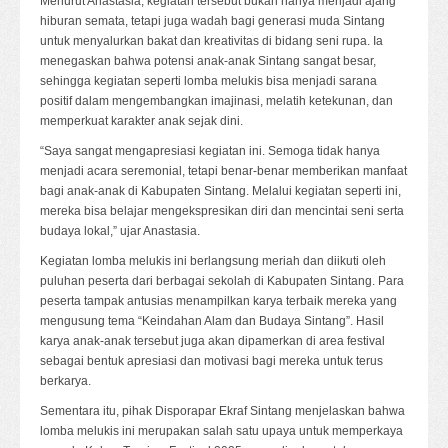
Menurut Anastasia, kegiatan tersebut bukan hanya menjadi ajang
hiburan semata, tetapi juga wadah bagi generasi muda Sintang
untuk menyalurkan bakat dan kreativitas di bidang seni rupa. Ia
menegaskan bahwa potensi anak-anak Sintang sangat besar,
sehingga kegiatan seperti lomba melukis bisa menjadi sarana
positif dalam mengembangkan imajinasi, melatih ketekunan, dan
memperkuat karakter anak sejak dini.
“Saya sangat mengapresiasi kegiatan ini. Semoga tidak hanya
menjadi acara seremonial, tetapi benar-benar memberikan manfaat
bagi anak-anak di Kabupaten Sintang. Melalui kegiatan seperti ini,
mereka bisa belajar mengekspresikan diri dan mencintai seni serta
budaya lokal,” ujar Anastasia.
Kegiatan lomba melukis ini berlangsung meriah dan diikuti oleh
puluhan peserta dari berbagai sekolah di Kabupaten Sintang. Para
peserta tampak antusias menampilkan karya terbaik mereka yang
mengusung tema “Keindahan Alam dan Budaya Sintang”. Hasil
karya anak-anak tersebut juga akan dipamerkan di area festival
sebagai bentuk apresiasi dan motivasi bagi mereka untuk terus
berkarya.
Sementara itu, pihak Disporapar Ekraf Sintang menjelaskan bahwa
lomba melukis ini merupakan salah satu upaya untuk memperkaya