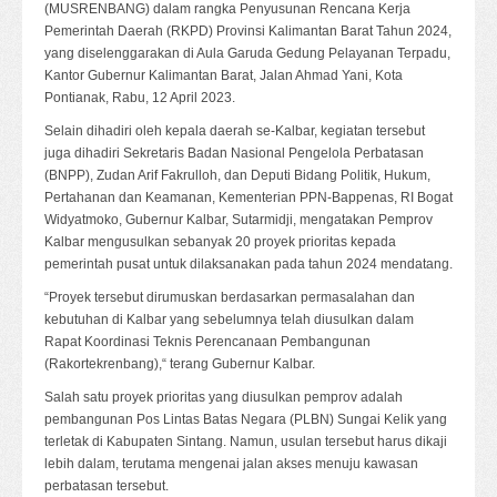
(MUSRENBANG) dalam rangka Penyusunan Rencana Kerja
Pemerintah Daerah (RKPD) Provinsi Kalimantan Barat Tahun 2024,
yang diselenggarakan di Aula Garuda Gedung Pelayanan Terpadu,
Kantor Gubernur Kalimantan Barat, Jalan Ahmad Yani, Kota
Pontianak, Rabu, 12 April 2023.
Selain dihadiri oleh kepala daerah se-Kalbar, kegiatan tersebut
juga dihadiri Sekretaris Badan Nasional Pengelola Perbatasan
(BNPP), Zudan Arif Fakrulloh, dan Deputi Bidang Politik, Hukum,
Pertahanan dan Keamanan, Kementerian PPN-Bappenas, RI Bogat
Widyatmoko, Gubernur Kalbar, Sutarmidji, mengatakan Pemprov
Kalbar mengusulkan sebanyak 20 proyek prioritas kepada
pemerintah pusat untuk dilaksanakan pada tahun 2024 mendatang.
“Proyek tersebut dirumuskan berdasarkan permasalahan dan
kebutuhan di Kalbar yang sebelumnya telah diusulkan dalam
Rapat Koordinasi Teknis Perencanaan Pembangunan
(Rakortekrenbang),“ terang Gubernur Kalbar.
Salah satu proyek prioritas yang diusulkan pemprov adalah
pembangunan Pos Lintas Batas Negara (PLBN) Sungai Kelik yang
terletak di Kabupaten Sintang. Namun, usulan tersebut harus dikaji
lebih dalam, terutama mengenai jalan akses menuju kawasan
perbatasan tersebut.