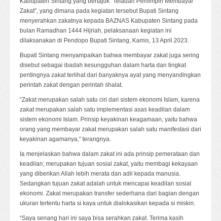
Kabupaten Sintang yang bertajuk “Teladan Pemimpin Membayar
Zakat”, yang dimana pada kegiatan tersebut Bupati Sintang
menyerahkan zakatnya kepada BAZNAS Kabupaten Sintang pada
bulan Ramadhan 1444 Hijriah, pelaksanaan kegiatan ini
dilaksanakan di Pendopo Bupati Sintang, Kamis, 13 April 2023.
Bupati Sintang menyampaikan bahwa membayar zakat juga sering
disebut sebagai ibadah kesungguhan dalam harta dan tingkat
pentingnya zakat terlihat dari banyaknya ayat yang menyandingkan
perintah zakat dengan perintah shalat.
“Zakat merupakan salah satu ciri dari sistem ekonomi Islam, karena
zakat merupakan salah satu implementasi asas keadilan dalam
sistem ekonomi Islam. Prinsip keyakinan keagamaan, yaitu bahwa
orang yang membayar zakat merupakan salah satu manifestasi dari
keyakinan agamanya,” terangnya.
Ia menjelaskan bahwa dalam zakat ini ada prinsip pemerataan dan
keadilan; merupakan tujuan sosial zakat, yaitu membagi kekayaan
yang diberikan Allah lebih merata dan adil kepada manusia.
Sedangkan tujuan zakat adalah untuk mencapai keadilan sosial
ekonomi. Zakat merupakan transfer sederhana dari bagian dengan
ukuran tertentu harta si kaya untuk dialokasikan kepada si miskin.
“Saya senang hari ini saya bisa serahkan zakat. Terima kasih