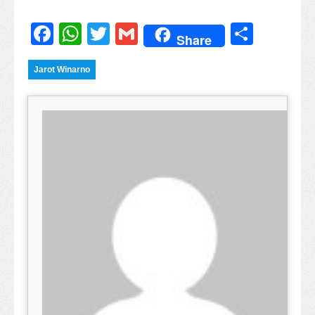
Facebook
WhatsApp
Twitter
Gmail
Share
Share
Jarot Winarno