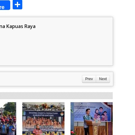
Share
re
na Kapuas Raya
Prev
Next