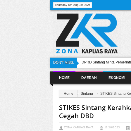
Thursday 6th August 2026
DPRD Sintang Minta Pemerinta
DON'T MISS:
Jhon Xifli Sampaikan Pandan
HOME
DAERAH
EKONOMI
Ketua DPRD Targetkan Refocus
Pasokan Gas Melon ke Serawai
Kemarau, DPRD Sintang Pasti
Home
Sintang
STIKES Sintang Ke
Bumdesma Lestari Diharapkan
Infrastrukur
STIKES Sintang Kerahk
Cegah DBD
ZONA KAPUAS RAYA
11/10/2023