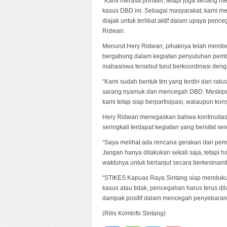
“Kami merasa prihatin, tetapi juga senang 
kasus DBD ini. Sebagai masyarakat, kami me
diajak untuk terlibat aktif dalam upaya pen
Ridwan.
Menurut Hery Ridwan, pihaknya telah memb
bergabung dalam kegiatan penyuluhan pembe
mahasiswa tersebut turut berkoordinasi den
“Kami sudah bentuk tim yang terdiri dari 
sarang nyamuk dan mencegah DBD. Meskipun
kami tetap siap berpartisipasi, walaupun kon
Hery Ridwan menegaskan bahwa kontinuitas
seringkali terdapat kegiatan yang bersifat 
“Saya melihat ada rencana gerakan dari peme
Jangan hanya dilakukan sekali saja, tetapi 
waktunya untuk berlanjut secara berkesinam
“STIKES Kapuas Raya Sintang siap mendukung,
kasus atau tidak, pencegahan harus terus di
dampak positif dalam mencegah penyebaran
(Rilis Kominfo Sintang)