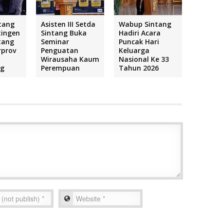
tang
Asisten III Setda
Wabup Sintang
tingen
Sintang Buka
Hadiri Acara
tang
Seminar
Puncak Hari
rprov
Penguatan
Keluarga
Wirausaha Kaum
Nasional Ke 33
ng
Perempuan
Tahun 2026