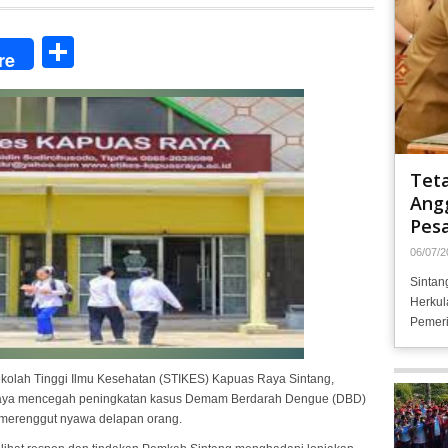
Share
re
Tet
Angg
Pesa
06/07/2
Sintan
Herkul
Pemeri
ekolah Tinggi Ilmu Kesehatan (STIKES) Kapuas Raya Sintang,
upaya mencegah peningkatan kasus Demam Berdarah Dengue (DBD)
 merenggut nyawa delapan orang.