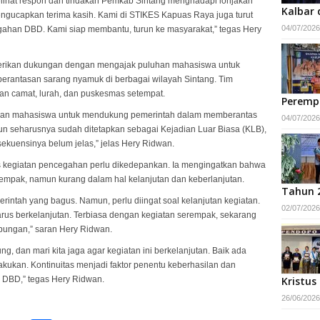
melihat respon dan tindakan Pemkab Sintang menghadapi lonjakan
Kalbar 
ngucapkan terima kasih. Kami di STIKES Kapuas Raya juga turut
04/07/2026
cegahan DBD. Kami siap membantu, turun ke masyarakat,” tegas Hery
erikan dukungan dengan mengajak puluhan mahasiswa untuk
rantasan sarang nyamuk di berbagai wilayah Sintang. Tim
gan camat, lurah, dan puskesmas setempat.
Peremp
ratusan mahasiswa untuk mendukung pemerintah dalam memberantas
04/07/2026
 seharusnya sudah ditetapkan sebagai Kejadian Luar Biasa (KLB),
sekuensinya belum jelas,” jelas Hery Ridwan.
 kegiatan pencegahan perlu dikedepankan. Ia mengingatkan bahwa
serempak, namun kurang dalam hal kelanjutan dan keberlanjutan.
Tahun 
rintah yang bagus. Namun, perlu diingat soal kelanjutan kegiatan.
02/07/2026
harus berkelanjutan. Terbiasa dengan kegiatan serempak, sekarang
bungan,” saran Hery Ridwan.
 dan mari kita jaga agar kegiatan ini berkelanjutan. Baik ada
lakukan. Kontinuitas menjadi faktor penentu keberhasilan dan
 DBD,” tegas Hery Ridwan.
Kristus
26/06/2026