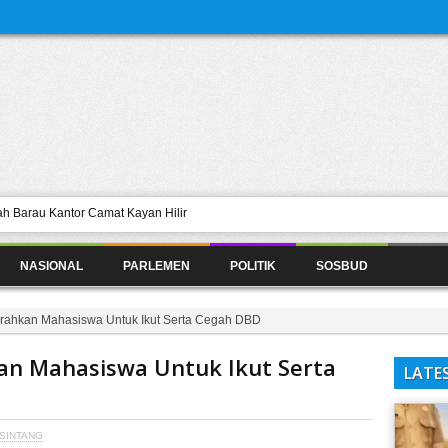
h Barau Kantor Camat Kayan Hilir
gan Umum Fraksi Amanat Persatuan
NASIONAL
PARLEMEN
POLITIK
SOSBUD
ing Anggaran 2021 Selesai Akhir Mei
 dan Ambalau Terlambat Akibat
kan Stok Tetap Aman
rahkan Mahasiswa Untuk Ikut Serta Cegah DBD
 Berkontribusi Dalam Pembangunan
an Mahasiswa Untuk Ikut Serta
LATE
SINTANG