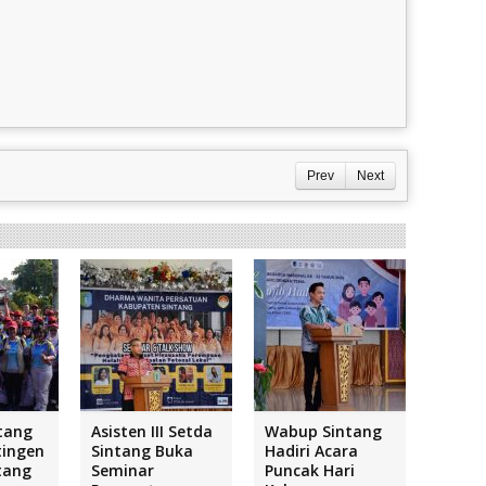
Prev
Next
tang
Asisten III Setda
Wabup Sintang
tingen
Sintang Buka
Hadiri Acara
tang
Seminar
Puncak Hari