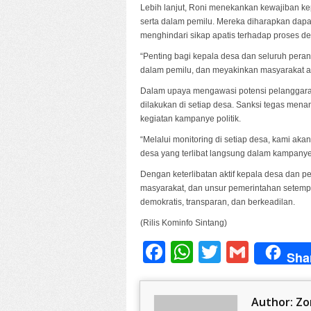
Lebih lanjut, Roni menekankan kewajiban k
serta dalam pemilu. Mereka diharapkan dapa
menghindari sikap apatis terhadap proses d
“Penting bagi kepala desa dan seluruh pera
dalam pemilu, dan meyakinkan masyarakat ag
Dalam upaya mengawasi potensi pelanggara
dilakukan di setiap desa. Sanksi tegas mena
kegiatan kampanye politik.
“Melalui monitoring di setiap desa, kami ak
desa yang terlibat langsung dalam kampanye p
Dengan keterlibatan aktif kepala desa dan p
masyarakat, dan unsur pemerintahan setempa
demokratis, transparan, dan berkeadilan.
(Rilis Kominfo Sintang)
Facebook
WhatsApp
Twitter
Gmail
Sha
Author:
Zo