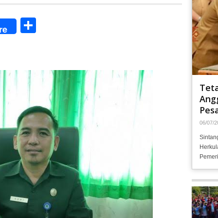
Share
re
Tet
Angg
Pesa
06/07/2
Sintan
Herkul
Pemeri