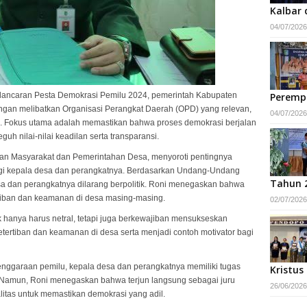
Kalbar 
04/07/2026
lancaran Pesta Demokrasi Pemilu 2024, pemerintah Kabupaten
Peremp
ngan melibatkan Organisasi Perangkat Daerah (OPD) yang relevan,
04/07/2026
. Fokus utama adalah memastikan bahwa proses demokrasi berjalan
h nilai-nilai keadilan serta transparansi.
an Masyarakat dan Pemerintahan Desa, menyoroti pentingnya
bagi kepala desa dan perangkatnya. Berdasarkan Undang-Undang
Tahun 
a dan perangkatnya dilarang berpolitik. Roni menegaskan bahwa
tiban dan keamanan di desa masing-masing.
02/07/2026
k hanya harus netral, tetapi juga berkewajiban mensukseskan
tertiban dan keamanan di desa serta menjadi contoh motivator bagi
ggaraan pemilu, kepala desa dan perangkatnya memiliki tugas
Kristus
 Namun, Roni menegaskan bahwa terjun langsung sebagai juru
26/06/2026
litas untuk memastikan demokrasi yang adil.