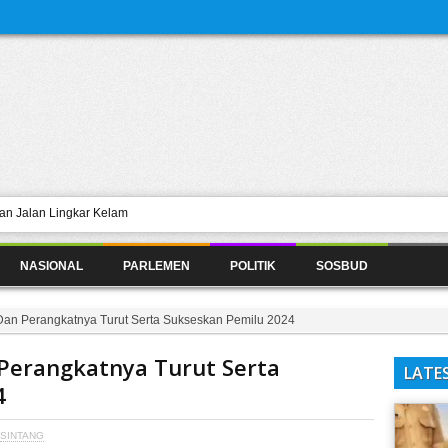
n Jalan Lingkar Kelam
r Diskusi Seru Hari Rabu Tentang
NASIONAL
PARLEMEN
POLITIK
SOSBUD
 Harus Diantisipasi
Bendera Merah Putih, Ajak Warga
Dan Perangkatnya Turut Serta Sukseskan Pemilu 2024
tasi Persoalan Pupuk Langka Belum
Perangkatnya Turut Serta
LATE
4
SINTANG