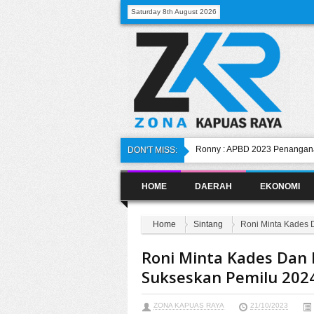
Saturday 8th August 2026
Ronny : APBD 2023 Penangana
DON'T MISS:
Bupati Sintang Jadi Narasumbe
Sawit
HOME
DAERAH
EKONOMI
Temuan dalam Simulasi Pilkada
Pemkab Sintang Bagikan 1000 
Kibarkan Satu Bulan Penuh
Home
Sintang
Roni Minta Kades 
Dewan Sintang Nilai Solusi A
Memadai
Roni Minta Kades Dan 
Sukseskan Pemilu 202
ZONA KAPUAS RAYA
21/10/2023