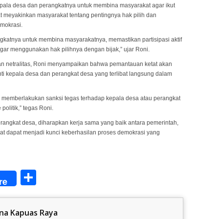
epala desa dan perangkatnya untuk membina masyarakat agar ikut
t meyakinkan masyarakat tentang pentingnya hak pilih dan
emokrasi.
ngkatnya untuk membina masyarakatnya, memastikan partisipasi aktif
ar menggunakan hak pilihnya dengan bijak,” ujar Roni.
n netralitas, Roni menyampaikan bahwa pemantauan ketat akan
nti kepala desa dan perangkat desa yang terlibat langsung dalam
an memberlakukan sanksi tegas terhadap kepala desa atau perangkat
olitik,” tegas Roni.
erangkat desa, diharapkan kerja sama yang baik antara pemerintah,
t dapat menjadi kunci keberhasilan proses demokrasi yang
Share
re
na Kapuas Raya