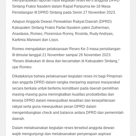
menyampaikan laporan hasil kegiatan reses ke-3 anggota DPRD
Sintang Fraksi Nasdem dalam Rapat Paripurna ke-18 Masa
Persidangan III DPRD Sintang pada Senin 27 November 2023.
Adapun Anggota Dewan Perwakilan Rakyat Daerah (DPRD)
Kabupaten Sintang Fraksi Partai Nasdem yakni Zulherman,
Anastasia, Romeo, Florensius Ronny, Rosinta, Rudy Andryas,
Kartimia Marwani dan Liyus.
Romeo mengatakan pelaksanaan Reses Ke-3 masa persidangan
III dimulai tanggal 21 November sampai 26 November 2023.
“Reses dilakukan di desa dan kecamatan di Kabupaten Sintang,”
ujar Romeo.
Dikatakanya bahwa pelaksanaan kegiatan reses ini bagi Pimpinan
dan anggota DPRD dalam rangka menjaring aspirasi masyarakat
secara berkala untuk bertemu konstituen pada daerah pemilihan
masing-masing guna meningkatkan kualitas produktivitas dan
kinerja DPRD dalam mewujudkan keadilan dan kesejahteraan
rakyat serta guna mewujudkan peran DPRD dalam
mengembangkan check and balance antara DPRD dan pemerintah
daerah.
Dalam melaksanakan kegiatan reses tersebut anggota dewan
wajib mengunjungi dan melaksanakan penyerapan aspirasi