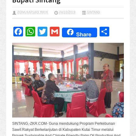
ZONA KAPUAS RAYA
24/10/2019
SINTANG
Facebook
WhatsApp
Twitter
Gmail
Share
Share
SINTANG,-ZKR.COM- Guna mendukung Program Perkebunan
Sawit Rakyat Berkelanjutan di Kabupaten Kutai Timur melalui
Proyek Sustainable And Climate Friendly Palm Oil Production And