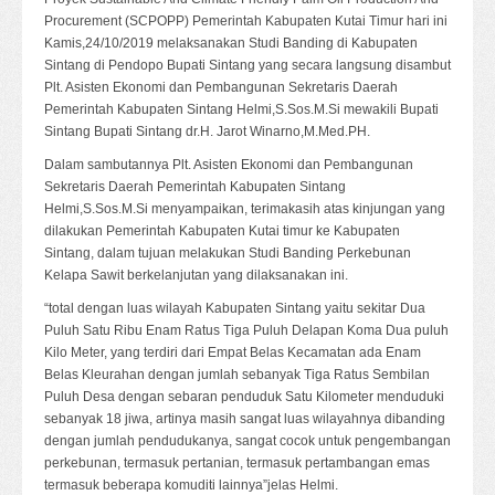
Procurement (SCPOPP) Pemerintah Kabupaten Kutai Timur hari ini
Kamis,24/10/2019 melaksanakan Studi Banding di Kabupaten
Sintang di Pendopo Bupati Sintang yang secara langsung disambut
Plt. Asisten Ekonomi dan Pembangunan Sekretaris Daerah
Pemerintah Kabupaten Sintang Helmi,S.Sos.M.Si mewakili Bupati
Sintang Bupati Sintang dr.H. Jarot Winarno,M.Med.PH.
Dalam sambutannya Plt. Asisten Ekonomi dan Pembangunan
Sekretaris Daerah Pemerintah Kabupaten Sintang
Helmi,S.Sos.M.Si menyampaikan, terimakasih atas kinjungan yang
dilakukan Pemerintah Kabupaten Kutai timur ke Kabupaten
Sintang, dalam tujuan melakukan Studi Banding Perkebunan
Kelapa Sawit berkelanjutan yang dilaksanakan ini.
“total dengan luas wilayah Kabupaten Sintang yaitu sekitar Dua
Puluh Satu Ribu Enam Ratus Tiga Puluh Delapan Koma Dua puluh
Kilo Meter, yang terdiri dari Empat Belas Kecamatan ada Enam
Belas Kleurahan dengan jumlah sebanyak Tiga Ratus Sembilan
Puluh Desa dengan sebaran penduduk Satu Kilometer menduduki
sebanyak 18 jiwa, artinya masih sangat luas wilayahnya dibanding
dengan jumlah pendudukanya, sangat cocok untuk pengembangan
perkebunan, termasuk pertanian, termasuk pertambangan emas
termasuk beberapa komuditi lainnya”jelas Helmi.