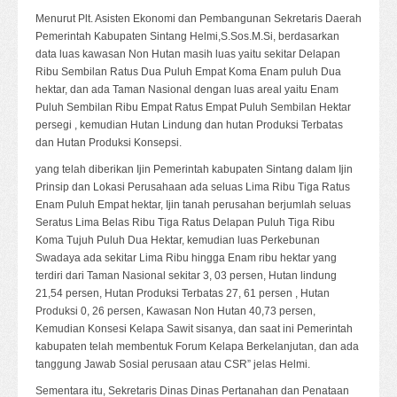
Menurut Plt. Asisten Ekonomi dan Pembangunan Sekretaris Daerah
Pemerintah Kabupaten Sintang Helmi,S.Sos.M.Si, berdasarkan
data luas kawasan Non Hutan masih luas yaitu sekitar Delapan
Ribu Sembilan Ratus Dua Puluh Empat Koma Enam puluh Dua
hektar, dan ada Taman Nasional dengan luas areal yaitu Enam
Puluh Sembilan Ribu Empat Ratus Empat Puluh Sembilan Hektar
persegi , kemudian Hutan Lindung dan hutan Produksi Terbatas
dan Hutan Produksi Konsepsi.
yang telah diberikan Ijin Pemerintah kabupaten Sintang dalam Ijin
Prinsip dan Lokasi Perusahaan ada seluas Lima Ribu Tiga Ratus
Enam Puluh Empat hektar, Ijin tanah perusahan berjumlah seluas
Seratus Lima Belas Ribu Tiga Ratus Delapan Puluh Tiga Ribu
Koma Tujuh Puluh Dua Hektar, kemudian luas Perkebunan
Swadaya ada sekitar Lima Ribu hingga Enam ribu hektar yang
terdiri dari Taman Nasional sekitar 3, 03 persen, Hutan lindung
21,54 persen, Hutan Produksi Terbatas 27, 61 persen , Hutan
Produksi 0, 26 persen, Kawasan Non Hutan 40,73 persen,
Kemudian Konsesi Kelapa Sawit sisanya, dan saat ini Pemerintah
kabupaten telah membentuk Forum Kelapa Berkelanjutan, dan ada
tanggung Jawab Sosial perusaan atau CSR” jelas Helmi.
Sementara itu, Sekretaris Dinas Dinas Pertanahan dan Penataan