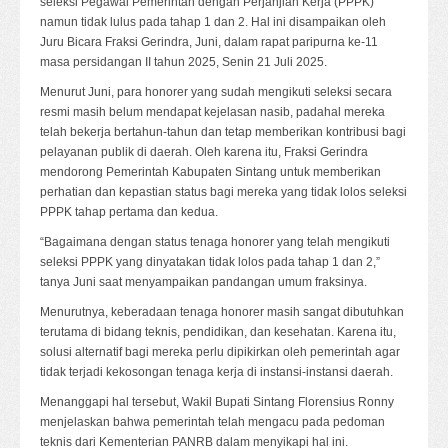
seleksi Pegawai Pemerintah dengan Perjanjian Kerja (PPPK)
namun tidak lulus pada tahap 1 dan 2. Hal ini disampaikan oleh
Juru Bicara Fraksi Gerindra, Juni, dalam rapat paripurna ke-11
masa persidangan II tahun 2025, Senin 21 Juli 2025.
Menurut Juni, para honorer yang sudah mengikuti seleksi secara
resmi masih belum mendapat kejelasan nasib, padahal mereka
telah bekerja bertahun-tahun dan tetap memberikan kontribusi bagi
pelayanan publik di daerah. Oleh karena itu, Fraksi Gerindra
mendorong Pemerintah Kabupaten Sintang untuk memberikan
perhatian dan kepastian status bagi mereka yang tidak lolos seleksi
PPPK tahap pertama dan kedua.
“Bagaimana dengan status tenaga honorer yang telah mengikuti
seleksi PPPK yang dinyatakan tidak lolos pada tahap 1 dan 2,”
tanya Juni saat menyampaikan pandangan umum fraksinya.
Menurutnya, keberadaan tenaga honorer masih sangat dibutuhkan
terutama di bidang teknis, pendidikan, dan kesehatan. Karena itu,
solusi alternatif bagi mereka perlu dipikirkan oleh pemerintah agar
tidak terjadi kekosongan tenaga kerja di instansi-instansi daerah.
Menanggapi hal tersebut, Wakil Bupati Sintang Florensius Ronny
menjelaskan bahwa pemerintah telah mengacu pada pedoman
teknis dari Kementerian PANRB dalam menyikapi hal ini.