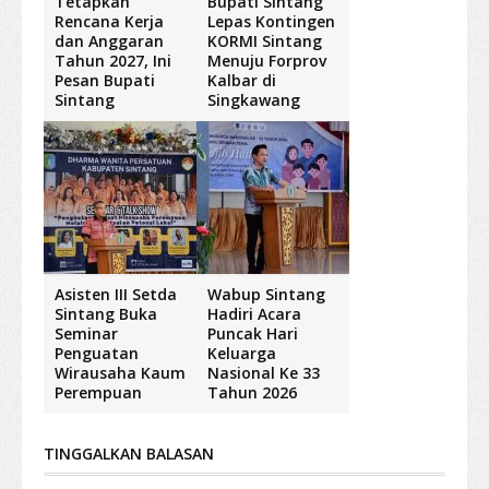
Tetapkan
Bupati Sintang
Rencana Kerja
Lepas Kontingen
dan Anggaran
KORMI Sintang
Tahun 2027, Ini
Menuju Forprov
Pesan Bupati
Kalbar di
Sintang
Singkawang
Asisten III Setda
Wabup Sintang
Sintang Buka
Hadiri Acara
Seminar
Puncak Hari
Penguatan
Keluarga
Wirausaha Kaum
Nasional Ke 33
Perempuan
Tahun 2026
TINGGALKAN BALASAN