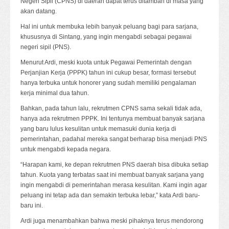
Negeri Sipil (CPNS) di daerah dapat terus ditambah di masa yang
akan datang.
Hal ini untuk membuka lebih banyak peluang bagi para sarjana,
khususnya di Sintang, yang ingin mengabdi sebagai pegawai
negeri sipil (PNS).
Menurut Ardi, meski kuota untuk Pegawai Pemerintah dengan
Perjanjian Kerja (PPPK) tahun ini cukup besar, formasi tersebut
hanya terbuka untuk honorer yang sudah memiliki pengalaman
kerja minimal dua tahun.
Bahkan, pada tahun lalu, rekrutmen CPNS sama sekali tidak ada,
hanya ada rekrutmen PPPK. Ini tentunya membuat banyak sarjana
yang baru lulus kesulitan untuk memasuki dunia kerja di
pemerintahan, padahal mereka sangat berharap bisa menjadi PNS
untuk mengabdi kepada negara.
“Harapan kami, ke depan rekrutmen PNS daerah bisa dibuka setiap
tahun. Kuota yang terbatas saat ini membuat banyak sarjana yang
ingin mengabdi di pemerintahan merasa kesulitan. Kami ingin agar
peluang ini tetap ada dan semakin terbuka lebar,” kata Ardi baru-
baru ini.
Ardi juga menambahkan bahwa meski pihaknya terus mendorong