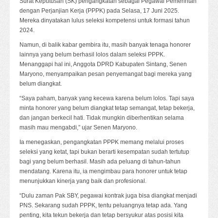
Surat Keputusan (SK) pengangkatan sebagai Pegawai Pemerintah
dengan Perjanjian Kerja (PPPK) pada Selasa, 17 Juni 2025.
Mereka dinyatakan lulus seleksi kompetensi untuk formasi tahun
2024.
Namun, di balik kabar gembira itu, masih banyak tenaga honorer
lainnya yang belum berhasil lolos dalam seleksi PPPK.
Menanggapi hal ini, Anggota DPRD Kabupaten Sintang, Senen
Maryono, menyampaikan pesan penyemangat bagi mereka yang
belum diangkat.
“Saya paham, banyak yang kecewa karena belum lolos. Tapi saya
minta honorer yang belum diangkat tetap semangat, tetap bekerja,
dan jangan berkecil hati. Tidak mungkin diberhentikan selama
masih mau mengabdi,” ujar Senen Maryono.
Ia menegaskan, pengangkatan PPPK memang melalui proses
seleksi yang ketat, tapi bukan berarti kesempatan sudah tertutup
bagi yang belum berhasil. Masih ada peluang di tahun-tahun
mendatang. Karena itu, ia mengimbau para honorer untuk tetap
menunjukkan kinerja yang baik dan profesional.
“Dulu zaman Pak SBY, pegawai kontrak juga bisa diangkat menjadi
PNS. Sekarang sudah PPPK, tentu peluangnya tetap ada. Yang
penting, kita tekun bekerja dan tetap bersyukur atas posisi kita