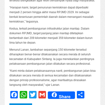
tersebut ditingkatkan agar lebih berdampak nyata bagi masyarakat.
“Harapan kami, target penurunan kemiskinan dapat diperbaiki
menjadi 2 persen hingga akhir masa RPJMD 2029. Ini sebagai
bentuk keseriusan pemerintah daerah dalam menangani masalah
kemiskinan,” tegasnya.
Kedua, terkait pembangunan infrastruktur jalan mantap. Dalam
dokumen RPJMD, target panjang jalan mantap ditetapkan
bertambah dari 209 kilometer menjadi 359 kilometer dalam kurun
lima tahun ke depan.
Menurut Lanan, tambahan sepanjang 150 kilometer tersebut
diharapkan benar-benar dilaksanakan secara merata di seluruh
kecamatan di Kabupaten Sintang. Ia juga menekankan pentingnya
pelaksanaan pembangunan jalan dilakukan secara profesional.
“Kami minta dalam pelaksanaannya nanti, pembangunan jalan bisa
dilakukan secara merata di semua kecamatan dan dilaksanakan
dengan prinsip profesionalisme, agar manfaatnya dirasakan
langsung oleh masyarakat,” ujar Lanan.
Facebook
WhatsApp
Twitter
Gmail
Share
Share