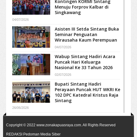
Kontingen KORMI Sintang
Menuju Forprov Kalbar di
Singkawang
04/07/2026
Asisten III Setda Sintang Buka
Seminar Penguatan
Wirausaha Kaum Perempuan
04/07/2026
Wabup Sintang Hadiri Acara
Puncak Hari Keluarga
Nasional Ke 33 Tahun 2026
02/07/2026
Bupati Sintang Hadiri
Perayaan Puncak HUT WKRI Ke
102 DPC Katedral Kristus Raja
Sintang
26/06/2026
Copyright © 2022
www.zonakapuasraya.com
. All Rights Reserved
REDAKSI
Pedoman Media Siber