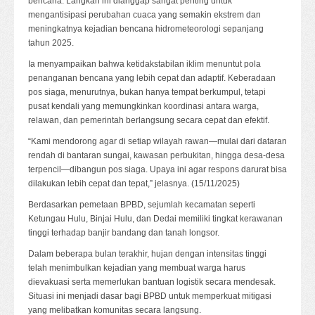
bencana. Langkah ini dianggap sangat penting untuk
mengantisipasi perubahan cuaca yang semakin ekstrem dan
meningkatnya kejadian bencana hidrometeorologi sepanjang
tahun 2025.
Ia menyampaikan bahwa ketidakstabilan iklim menuntut pola
penanganan bencana yang lebih cepat dan adaptif. Keberadaan
pos siaga, menurutnya, bukan hanya tempat berkumpul, tetapi
pusat kendali yang memungkinkan koordinasi antara warga,
relawan, dan pemerintah berlangsung secara cepat dan efektif.
“Kami mendorong agar di setiap wilayah rawan—mulai dari dataran
rendah di bantaran sungai, kawasan perbukitan, hingga desa-desa
terpencil—dibangun pos siaga. Upaya ini agar respons darurat bisa
dilakukan lebih cepat dan tepat,” jelasnya. (15/11/2025)
Berdasarkan pemetaan BPBD, sejumlah kecamatan seperti
Ketungau Hulu, Binjai Hulu, dan Dedai memiliki tingkat kerawanan
tinggi terhadap banjir bandang dan tanah longsor.
Dalam beberapa bulan terakhir, hujan dengan intensitas tinggi
telah menimbulkan kejadian yang membuat warga harus
dievakuasi serta memerlukan bantuan logistik secara mendesak.
Situasi ini menjadi dasar bagi BPBD untuk memperkuat mitigasi
yang melibatkan komunitas secara langsung.