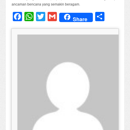
ancaman bencana yang semakin beragam.
Facebook
WhatsApp
Twitter
Gmail
Share
Share