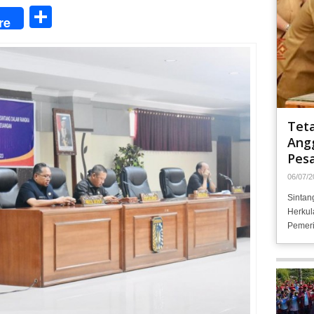
Share
re
Tet
Angg
Pesa
06/07/2
Sintan
Herkul
Pemeri