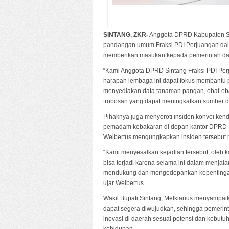
SINTANG, ZKR-
Anggota DPRD Kabupaten Si
pandangan umum Fraksi PDI Perjuangan dala
memberikan masukan kepada pemerintah da
“Kami Anggota DPRD Sintang Fraksi PDI Per
harapan lembaga ini dapat fokus membantu p
menyediakan data tanaman pangan, obat-oba
trobosan yang dapat meningkatkan sumber da
Pihaknya juga menyoroti insiden konvoi ken
pemadam kebakaran di depan kantor DPRD Ka
Welbertus mengungkapkan insiden tersebut
“Kami menyesalkan kejadian tersebut, oleh k
bisa terjadi karena selama ini dalam menjalan
mendukung dan mengedepankan kepentingan 
ujar Welbertus.
Wakil Bupati Sintang, Melkianus menyampaik
dapat segera diwujudkan, sehingga pemerint
inovasi di daerah sesuai potensi dan kebut
kehidupan.