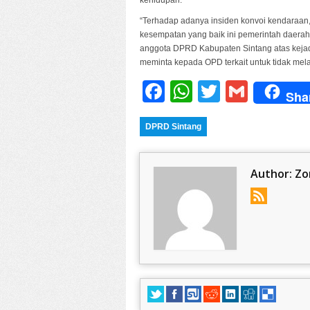
“Terhadap adanya insiden konvoi kendaraan,
kesempatan yang baik ini pemerintah daer
anggota DPRD Kabupaten Sintang atas kejad
meminta kepada OPD terkait untuk tidak mela
Facebook
WhatsApp
Twitter
Gmail
Sha
DPRD Sintang
Author:
Zo