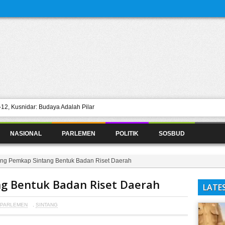
12, Kusnidar: Budaya Adalah Pilar
Desak Pemkab Perbaiki Jalan Rusak
NASIONAL
PARLEMEN
POLITIK
SOSBUD
angkaan Pupuk
mpat Ngopi Sediakan Parkir Layak
ng Pemkap Sintang Bentuk Badan Riset Daerah
esparani Sintang
g Bentuk Badan Riset Daerah
LATE
PARLEMEN
,
SINTANG