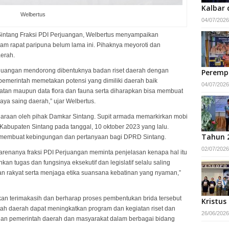
Kalbar 
Welbertus
04/07/2026
ntang Fraksi PDI Perjuangan, Welbertus menyampaikan
m rapat paripuna belum lama ini. Pihaknya meyoroti dan
erah.
juangan mendorong dibentuknya badan riset daerah dengan
Peremp
emerintah memetakan potensi yang dimiliki daerah baik
04/07/2026
tan maupun data flora dan fauna serta diharapkan bisa membuat
ya saing daerah,” ujar Welbertus.
daraan oleh pihak Damkar Sintang. Supit armada memarkirkan mobi
bupaten Sintang pada tanggal, 10 oktober 2023 yang lalu.
Tahun 
 membuat kebingungan dan pertanyaan bagi DPRD Sintang.
02/07/2026
arenanya fraksi PDI Perjuangan meminta penjelasan kenapa hal itu
kan tugas dan fungsinya eksekutif dan legislatif selalu saling
rakyat serta menjaga etika suansana kebatinan yang nyaman,”
an terimakasih dan berharap proses pembentukan brida tersebut
Kristus
ah daerah dapat meningkatkan program dan kegiatan riset dan
26/06/2026
uhan pemerintah daerah dan masyarakat dalam berbagai bidang