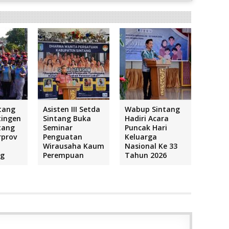
tang
Asisten III Setda
Wabup Sintang
tingen
Sintang Buka
Hadiri Acara
tang
Seminar
Puncak Hari
rprov
Penguatan
Keluarga
Wirausaha Kaum
Nasional Ke 33
ng
Perempuan
Tahun 2026