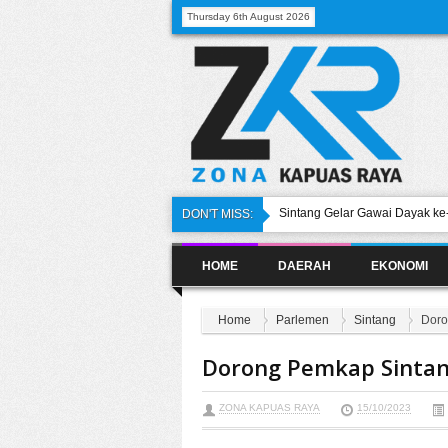
Thursday 6th August 2026
Sintang Gelar Gawai Dayak ke-
DON'T MISS:
Persatuan
Jelang Nataru, DPRD Sintang 
dalam Kota
HOME
DAERAH
EKONOMI
Dorong Pemerintah Atasi Kel
DPRD Sintang Minta Kafe & Te
Demi Kenyamanan Bersama
Home
Parlemen
Sintang
Doro
Sekda Sintang Kukuhkan Tim P
Dorong Pemkap Sintan
ZONA KAPUAS RAYA
15/10/2023