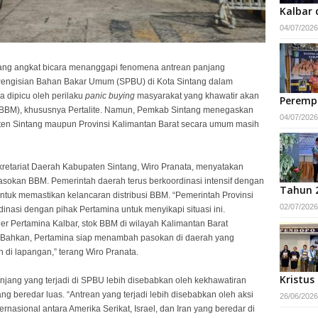
Kalbar 
04/07/2026
tang angkat bicara menanggapi fenomena antrean panjang
 Pengisian Bahan Bakar Umum (SPBU) di Kota Sintang dalam
a dipicu oleh perilaku
panic buying
masyarakat yang khawatir akan
Peremp
(BBM), khususnya Pertalite. Namun, Pemkab Sintang menegaskan
04/07/2026
en Sintang maupun Provinsi Kalimantan Barat secara umum masih
etariat Daerah Kabupaten Sintang, Wiro Pranata, menyatakan
pasokan BBM. Pemerintah daerah terus berkoordinasi intensif dengan
Tahun 
untuk memastikan kelancaran distribusi BBM. “Pemerintah Provinsi
02/07/2026
inasi dengan pihak Pertamina untuk menyikapi situasi ini.
r Pertamina Kalbar, stok BBM di wilayah Kalimantan Barat
a. Bahkan, Pertamina siap menambah pasokan di daerah yang
di lapangan,” terang Wiro Pranata.
Kristus
jang yang terjadi di SPBU lebih disebabkan oleh kekhawatiran
ang beredar luas. “Antrean yang terjadi lebih disebabkan oleh aksi
26/06/2026
ternasional antara Amerika Serikat, Israel, dan Iran yang beredar di