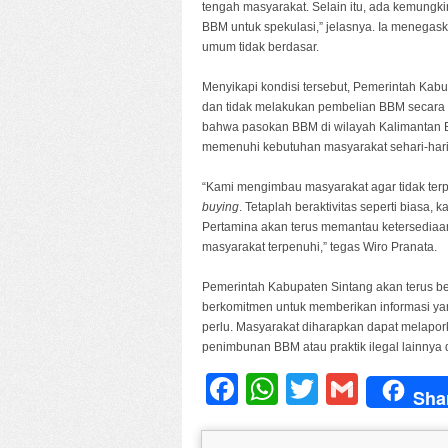
tengah masyarakat. Selain itu, ada kemungk
BBM untuk spekulasi,” jelasnya. Ia menega
umum tidak berdasar.
Menyikapi kondisi tersebut, Pemerintah Kab
dan tidak melakukan pembelian BBM secara
bahwa pasokan BBM di wilayah Kalimantan B
memenuhi kebutuhan masyarakat sehari-hari
“Kami mengimbau masyarakat agar tidak terp
buying
. Tetaplah beraktivitas seperti biasa
Pertamina akan terus memantau ketersediaan
masyarakat terpenuhi,” tegas Wiro Pranata.
Pemerintah Kabupaten Sintang akan terus be
berkomitmen untuk memberikan informasi yan
perlu. Masyarakat diharapkan dapat melapo
penimbunan BBM atau praktik ilegal lainnya
Facebook
WhatsApp
Twitter
Gmail
Sha