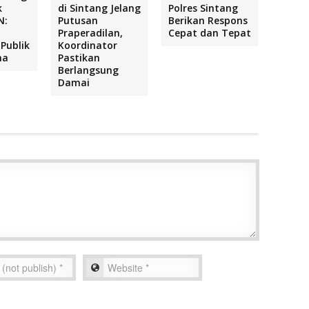
k
di Sintang Jelang
Polres Sintang
N:
Putusan
Berikan Respons
Praperadilan,
Cepat dan Tepat
Publik
Koordinator
ma
Pastikan
Berlangsung
Damai