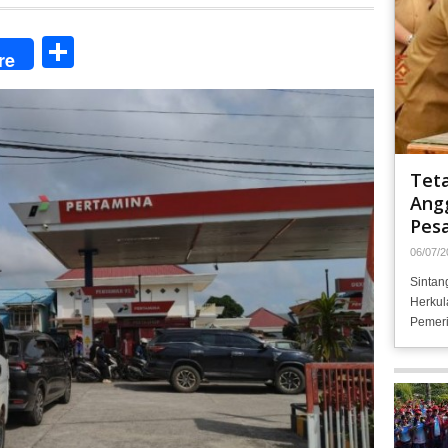
Share
re
Tet
Angg
Pesa
06/07/2
Sintan
Herkul
Pemeri