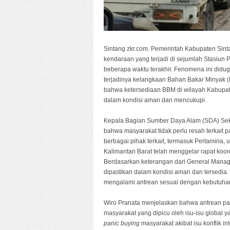
Sintang zkr.com. Pemerintah Kabupaten Sin
kendaraan yang terjadi di sejumlah Stasiun
beberapa waktu terakhir. Fenomena ini didug
terjadinya kelangkaan Bahan Bakar Minyak 
bahwa ketersediaan BBM di wilayah Kabupat
dalam kondisi aman dan mencukupi.
Kepala Bagian Sumber Daya Alam (SDA) Sekr
bahwa masyarakat tidak perlu resah terkait 
berbagai pihak terkait, termasuk Pertamina, 
Kalimantan Barat telah menggelar rapat koord
Berdasarkan keterangan dari General Manage
dipastikan dalam kondisi aman dan tersedi
mengalami antrean sesuai dengan kebutuhan 
Wiro Pranata menjelaskan bahwa antrean pan
masyarakat yang dipicu oleh isu-isu global y
panic buying
masyarakat akibat isu konflik in