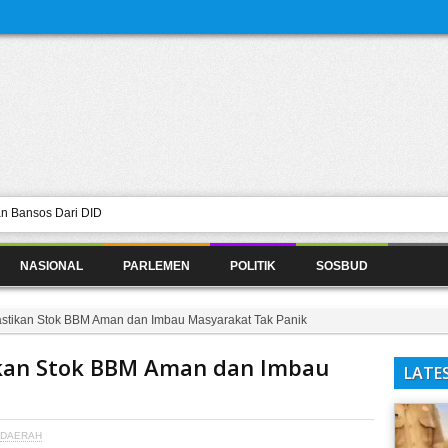
n Bansos Dari DID
Home Industri Minuman Berfermentasi
NASIONAL
PARLEMEN
POLITIK
SOSBUD
16 Resmi Digelar di Sintang,
aya Lokal
atang, Daud Yordan Mohon Doa dan
tang
stikan Stok BBM Aman dan Imbau Masyarakat Tak Panik
n Harus Selektif
kan Stok BBM Aman dan Imbau
LATE
DAERAH