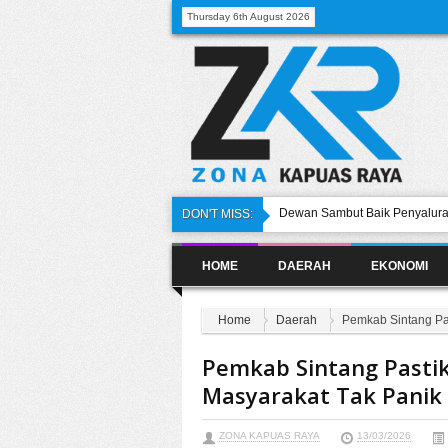
Thursday 6th August 2026
Dewan Sambut Baik Penyalura
DON'T MISS:
Respon Positif Adanya Perda 
Lokal di Sintang
HOME
DAERAH
EKONOMI
Pekan Museum Kapuas Raya ke-
Promosikan Kesenian dan Bud
Kembali Naik Ring Juni Mend
Dukungan dari Masyarakat Sin
Home
Daerah
Pemkab Sintang Pa
Tuah Mangasih : Lelang Jabata
Pemkab Sintang Pasti
Masyarakat Tak Panik
ZONA KAPUAS RAYA
13/03/2026