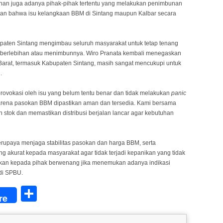
inan juga adanya pihak-pihak tertentu yang melakukan penimbunan
skan bahwa isu kelangkaan BBM di Sintang maupun Kalbar secara
upaten Sintang mengimbau seluruh masyarakat untuk tetap tenang
 berlebihan atau menimbunnya. Wiro Pranata kembali menegaskan
arat, termasuk Kabupaten Sintang, masih sangat mencukupi untuk
.
rovokasi oleh isu yang belum tentu benar dan tidak melakukan
panic
, karena pasokan BBM dipastikan aman dan tersedia. Kami bersama
 stok dan memastikan distribusi berjalan lancar agar kebutuhan
rupaya menjaga stabilitas pasokan dan harga BBM, serta
g akurat kepada masyarakat agar tidak terjadi kepanikan yang tidak
rkan kepada pihak berwenang jika menemukan adanya indikasi
 di SPBU.
Share
re