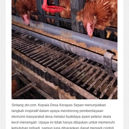
Sintang zkr.com. Kepala Desa Kerapas Sepan menunjukkan
langkah inspiratif dalam upaya mendorong pemberdayaan
ekonomi masyarakat desa melalui budidaya ayam petelur skala
kecil-menengah. Upaya ini tidak hanya ditujukan untuk memenuhi
kebutuhan pribadi, namun juga diharapkan dapat menjadi contoh