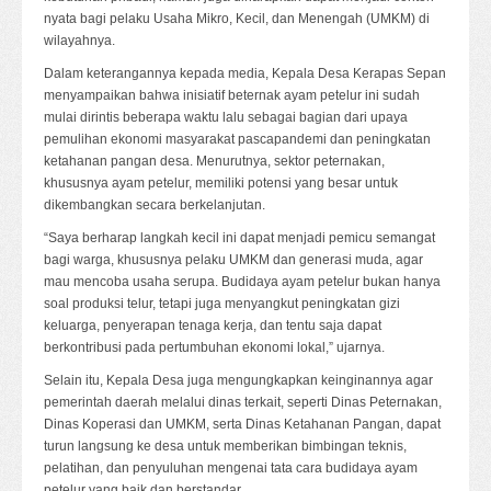
nyata bagi pelaku Usaha Mikro, Kecil, dan Menengah (UMKM) di
wilayahnya.
Dalam keterangannya kepada media, Kepala Desa Kerapas Sepan
menyampaikan bahwa inisiatif beternak ayam petelur ini sudah
mulai dirintis beberapa waktu lalu sebagai bagian dari upaya
pemulihan ekonomi masyarakat pascapandemi dan peningkatan
ketahanan pangan desa. Menurutnya, sektor peternakan,
khususnya ayam petelur, memiliki potensi yang besar untuk
dikembangkan secara berkelanjutan.
“Saya berharap langkah kecil ini dapat menjadi pemicu semangat
bagi warga, khususnya pelaku UMKM dan generasi muda, agar
mau mencoba usaha serupa. Budidaya ayam petelur bukan hanya
soal produksi telur, tetapi juga menyangkut peningkatan gizi
keluarga, penyerapan tenaga kerja, dan tentu saja dapat
berkontribusi pada pertumbuhan ekonomi lokal,” ujarnya.
Selain itu, Kepala Desa juga mengungkapkan keinginannya agar
pemerintah daerah melalui dinas terkait, seperti Dinas Peternakan,
Dinas Koperasi dan UMKM, serta Dinas Ketahanan Pangan, dapat
turun langsung ke desa untuk memberikan bimbingan teknis,
pelatihan, dan penyuluhan mengenai tata cara budidaya ayam
petelur yang baik dan berstandar.