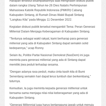
Harapan tersebut disampaikannya saat menghadiri diskusi publik
dalam rangka Ulang Tahun ke-26 Dies Natalis Perhimpunan
Mahasiswa Katolik Republik Indonesia (PMKRI) Cabang
Kabupaten Sintang, di Rumah Dinas Wakil Bupati Sintang
“Langkau Kita” pada Minggu 11 Desember 2022.
Kegiatan diskusi publik tersebut mengambil Tema: Peran Generasi
Millenial Dalam Menjaga Keberagaman di Kabupaten Sintang.
“Tentunya sebagai wakil rakyat, kami berharap para generasi
millenial yang ada di Kabupaten Sintang dapat semakin solid
kedepannya,” ucap Ronny.
Selain itu, Politisi Partai Nasional Demokrat (NasDem) ini juga
meminta para generasi millenial yang ada di Sintang dapat
memiliki jiwa peduli terhadap sesama.
“Dengan adanya rasa peduli, maka cinta kasih kita di Bumi
Senentang semakin hari dapat terus tumbuh dan berkembang,”
tuturnya.
Kemudian, Ia juga meminta kepada generasi milllenial untuk
bersama-sama menjaga nilai-nilai keberagaman yang ada di
Kabupaten Sintang.
“Generasi Millennial juga harus bertanggung jawab untuk menuju