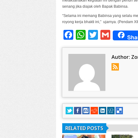
melaksanakan kegiatan ini dengan penuh s
senang jika diajak oleh Bapak Babinsa.
“Selama ini memang Babinsa yang selalu men
royong kerja bhakti ini,” ujarnya. (Pendam XII
Facebook
WhatsApp
Twitter
Gmail
Sha
Author:
Zo
RELATED POSTS