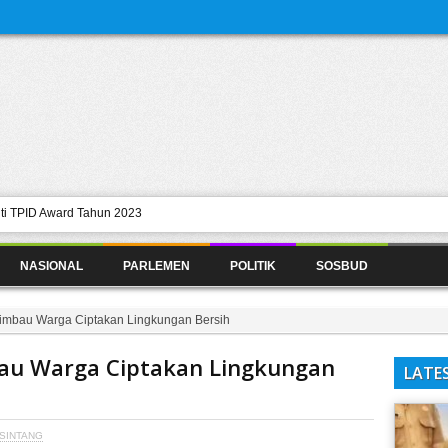
uti TPID Award Tahun 2023
 Infrastruktur
NASIONAL
PARLEMEN
POLITIK
SOSBUD
ng Serbaguna Paroki Maria Ratu
awit Petani Mandiri
imbau Warga Ciptakan Lingkungan Bersih
Bertindak Sebelum Ada Korban
au Warga Ciptakan Lingkungan
LATE
SINTANG