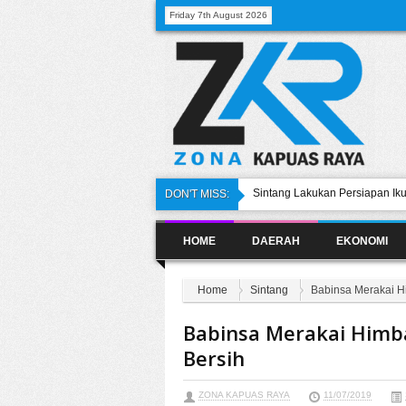
Friday 7th August 2026
Sintang Lakukan Persiapan Ik
DON'T MISS:
DPRD Sintang Siap Perjuangkan
HOME
DAERAH
EKONOMI
Wabub Hadiri Peresmian Gedu
Damai Di Tempunak
PMKS di Sintang Diminta Beli S
Home
Sintang
Babinsa Merakai H
DPRD Sintang Desak Pemkab 
Babinsa Merakai Himb
Bersih
ZONA KAPUAS RAYA
11/07/2019