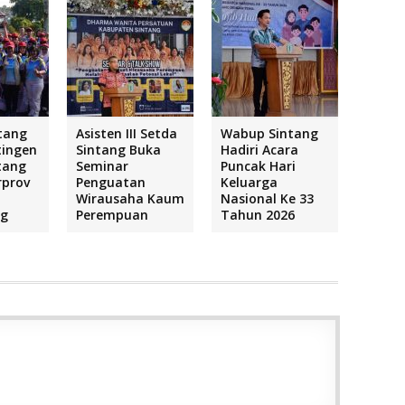
tang
Asisten III Setda
Wabup Sintang
tingen
Sintang Buka
Hadiri Acara
tang
Seminar
Puncak Hari
rprov
Penguatan
Keluarga
Wirausaha Kaum
Nasional Ke 33
ng
Perempuan
Tahun 2026