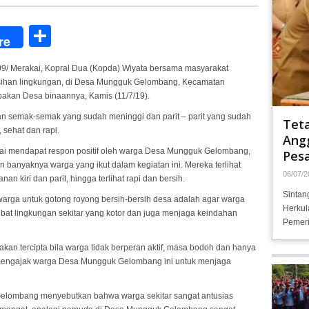
Share
re
9/ Merakai, Kopral Dua (Kopda) Wiyata bersama masyarakat
rsihan lingkungan, di Desa Mungguk Gelombang, Kecamatan
akan Desa binaannya, Kamis (11/7/19).
han semak-semak yang sudah meninggi dan parit – parit yang sudah
Tet
 sehat dan rapi.
Angg
kai mendapat respon positif oleh warga Desa Mungguk Gelombang,
Pesa
 banyaknya warga yang ikut dalam kegiatan ini. Mereka terlihat
06/07/2
n kiri dan parit, hingga terlihat rapi dan bersih.
Sintan
arga untuk gotong royong bersih-bersih desa adalah agar warga
Herkul
ibat lingkungan sekitar yang kotor dan juga menjaga keindahan
Pemeri
akan tercipta bila warga tidak berperan aktif, masa bodoh dan hanya
a mengajak warga Desa Mungguk Gelombang ini untuk menjaga
Gelombang menyebutkan bahwa warga sekitar sangat antusias