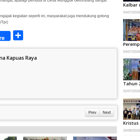
emangat, apalagi pemuda di Desa Mungguk Gelombang sangat
Kalbar 
04/07/2026
gajak kegiatan seperti ini, masyarakat juga mendukung gotong
/Tpr)
Share
re
Peremp
04/07/2026
na Kapuas Raya
Tahun 
02/07/2026
Prev
Next
Kristus
26/06/2026