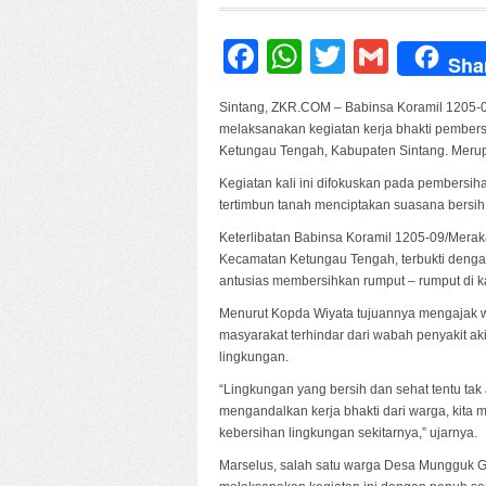
Facebook
WhatsApp
Twitter
Gmail
Sha
Sintang, ZKR.COM – Babinsa Koramil 1205-0
melaksanakan kegiatan kerja bhakti pembe
Ketungau Tengah, Kabupaten Sintang. Merup
Kegiatan kali ini difokuskan pada pembersi
tertimbun tanah menciptakan suasana bersih,
Keterlibatan Babinsa Koramil 1205-09/Mera
Kecamatan Ketungau Tengah, terbukti dengan
antusias membersihkan rumput – rumput di kana
Menurut Kopda Wiyata tujuannya mengajak w
masyarakat terhindar dari wabah penyakit ak
lingkungan.
“Lingkungan yang bersih dan sehat tentu tak 
mengandalkan kerja bhakti dari warga, kit
kebersihan lingkungan sekitarnya,” ujarnya.
Marselus, salah satu warga Desa Mungguk 