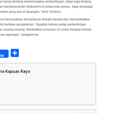
an hanya tentang memenangkan pertandingan, tetapi juga tentang
mempererat tali silaturahmi di antara kita semua. Jaga semangat
 momen yang ada di lapangan,” jelas Yustinus.
 dapat menunjukkan kemampuan terbaik mereka dan memanfaatkan
serta bertukar pengalaman. “Ingatlah bahwa setiap pertandingan
an masing-masing. Manfaatkan turnamen ini untuk menjadi pribadi
 luar lapangan,” pungkasnya.
Share
re
na Kapuas Raya