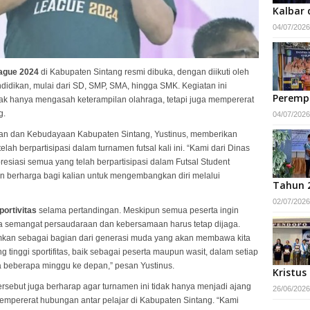
Kalbar 
04/07/2026
eague 2024
di Kabupaten Sintang resmi dibuka, dengan diikuti oleh
ndidikan, mulai dari SD, SMP, SMA, hingga SMK. Kegiatan ini
Peremp
dak hanya mengasah keterampilan olahraga, tetapi juga mempererat
g.
04/07/2026
an dan Kebudayaan Kabupaten Sintang, Yustinus, memberikan
lah berpartisipasi dalam turnamen futsal kali ini. “Kami dari Dinas
iasi semua yang telah berpartisipasi dalam Futsal Student
an berharga bagi kalian untuk mengembangkan diri melalui
Tahun 
02/07/2026
portivitas
selama pertandingan. Meskipun semua peserta ingin
 semangat persaudaraan dan kebersamaan harus tetap dijaga.
mkan sebagai bagian dari generasi muda yang akan membawa kita
ung tinggi sportifitas, baik sebagai peserta maupun wasit, dalam setiap
 beberapa minggu ke depan,” pesan Yustinus.
Kristus
sebut juga berharap agar turnamen ini tidak hanya menjadi ajang
26/06/2026
mempererat hubungan antar pelajar di Kabupaten Sintang. “Kami