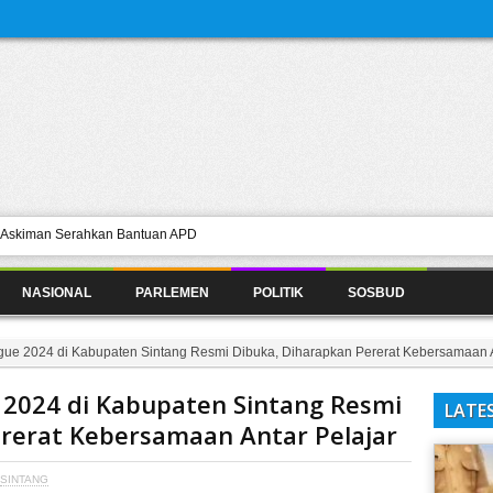
a Askiman Serahkan Bantuan APD
 Rumah Sakit Adhe M. Jhon Sintang
 Didominasi Generasi Z dan Millennial
NASIONAL
PARLEMEN
POLITIK
SOSBUD
Depresi, Putus Sekolah, dan Tindakan
initif Dilantik 25 Oktober, Hanura
ague 2024 di Kabupaten Sintang Resmi Dibuka, Diharapkan Pererat Kebersamaan A
krat Terhadap 2 Raperda Usulan
 2024 di Kabupaten Sintang Resmi
LATE
rerat Kebersamaan Antar Pelajar
SINTANG