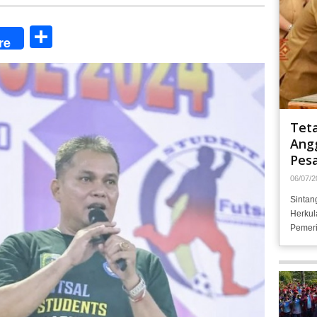
Share
re
Tet
Angg
Pesa
06/07/2
Sintan
Herkul
Pemeri