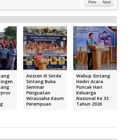
Prev
Next
tang
Asisten III Setda
Wabup Sintang
tingen
Sintang Buka
Hadiri Acara
tang
Seminar
Puncak Hari
rprov
Penguatan
Keluarga
Wirausaha Kaum
Nasional Ke 33
ng
Perempuan
Tahun 2026