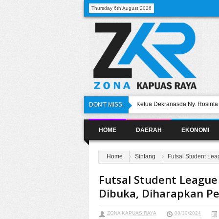
Thursday 6th August 2026
Ketua Dekranasda Ny. Rosint
DON'T MISS:
Secara Simbolis Kepada Pihak
Pilkada Sintang 2024: Pemilih
HOME
DAERAH
EKONOMI
DPRD Sintang: Judi Slot Picu 
Kriminal
Dua Pimpinan DPRD Sintang Def
Menyusul
Home
Sintang
Futsal Student Le
Pandangan Umum Fraksi Demo
Pemkab Sintang
Futsal Student League
Dibuka, Diharapkan Pe
ZONA KAPUAS RAYA
08/10/2024