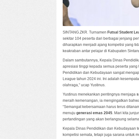
SINTANG.ZKR. Turnamen
Futsal Student L
sekitar 104 peserta dari berbagai jenjang pe
diharapkan menjadi ajang kompetisi yang ti
keakraban antar pelajar di Kabupaten Sintan
Dalam sambutannya, Kepala Dinas Pendidik
apresiasi tinggi kepada semua peserta yang te
Pendidikan dan Kebudayaan sangat mengapres
League tahun 2024 ini. Ini adalah kesempat
olahraga,” ucap Yustinus.
Yustinus menekankan pentingnya menjaga
s
meraih kemenangan, ia mengingatkan bahwa
“Semangat kebersamaan harus terus ditana
menuju
generasi emas 2045
. Mari kita junj
pertandingan yang akan berlangsung selama
Kepala Dinas Pendidikan dan Kebudayaan ter
kompetisi semata, tetapi juga sarana untuk 