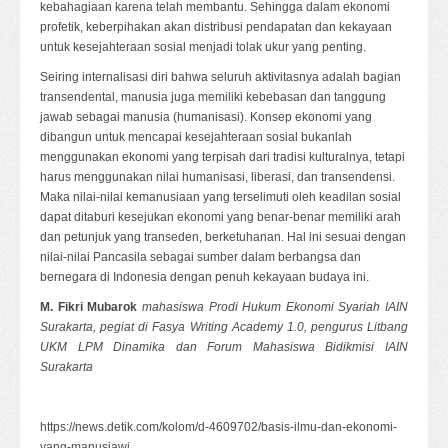
kebahagiaan karena telah membantu. Sehingga dalam ekonomi
profetik, keberpihakan akan distribusi pendapatan dan kekayaan
untuk kesejahteraan sosial menjadi tolak ukur yang penting.
Seiring internalisasi diri bahwa seluruh aktivitasnya adalah bagian
transendental, manusia juga memiliki kebebasan dan tanggung
jawab sebagai manusia (humanisasi). Konsep ekonomi yang
dibangun untuk mencapai kesejahteraan sosial bukanlah
menggunakan ekonomi yang terpisah dari tradisi kulturalnya, tetapi
harus menggunakan nilai humanisasi, liberasi, dan transendensi.
Maka nilai-nilai kemanusiaan yang terselimuti oleh keadilan sosial
dapat ditaburi kesejukan ekonomi yang benar-benar memiliki arah
dan petunjuk yang transeden, berketuhanan. Hal ini sesuai dengan
nilai-nilai Pancasila sebagai sumber dalam berbangsa dan
bernegara di Indonesia dengan penuh kekayaan budaya ini.
M. Fikri Mubarok
mahasiswa Prodi Hukum Ekonomi Syariah IAIN
Surakarta, pegiat di Fasya Writing Academy 1.0, pengurus Litbang
UKM LPM Dinamika dan Forum Mahasiswa Bidikmisi IAIN
Surakarta
https://news.detik.com/kolom/d-4609702/basis-ilmu-dan-ekonomi-
yang-manusiawi