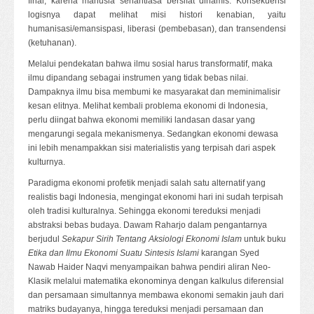
final, karena manusia senantiasa bersifat dinamis. Konsekuensi
logisnya dapat melihat misi histori kenabian, yaitu
humanisasi/emansispasi, liberasi (pembebasan), dan transendensi
(ketuhanan).
Melalui pendekatan bahwa ilmu sosial harus transformatif, maka
ilmu dipandang sebagai instrumen yang tidak bebas nilai.
Dampaknya ilmu bisa membumi ke masyarakat dan meminimalisir
kesan elitnya. Melihat kembali problema ekonomi di Indonesia,
perlu diingat bahwa ekonomi memiliki landasan dasar yang
mengarungi segala mekanismenya. Sedangkan ekonomi dewasa
ini lebih menampakkan sisi materialistis yang terpisah dari aspek
kulturnya.
Paradigma ekonomi profetik menjadi salah satu alternatif yang
realistis bagi Indonesia, mengingat ekonomi hari ini sudah terpisah
oleh tradisi kulturalnya. Sehingga ekonomi tereduksi menjadi
abstraksi bebas budaya. Dawam Raharjo dalam pengantarnya
berjudul
Sekapur Sirih Tentang Aksiologi Ekonomi Islam
untuk buku
Etika dan
Ilmu Ekonomi Suatu Sintesis Islami
karangan Syed
Nawab Haider Naqvi menyampaikan bahwa pendiri aliran Neo-
Klasik melalui matematika ekonominya dengan kalkulus diferensial
dan persamaan simultannya membawa ekonomi semakin jauh dari
matriks budayanya, hingga tereduksi menjadi persamaan dan