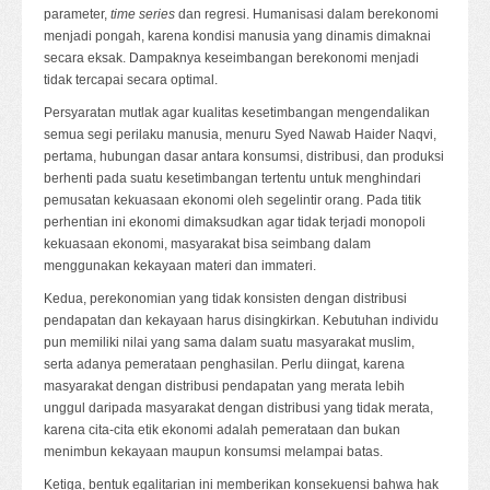
parameter,
time series
dan regresi. Humanisasi dalam berekonomi
menjadi pongah, karena kondisi manusia yang dinamis dimaknai
secara eksak. Dampaknya keseimbangan berekonomi menjadi
tidak tercapai secara optimal.
Persyaratan mutlak agar kualitas kesetimbangan mengendalikan
semua segi perilaku manusia, menuru Syed Nawab Haider Naqvi,
pertama, hubungan dasar antara konsumsi, distribusi, dan produksi
berhenti pada suatu kesetimbangan tertentu untuk menghindari
pemusatan kekuasaan ekonomi oleh segelintir orang. Pada titik
perhentian ini ekonomi dimaksudkan agar tidak terjadi monopoli
kekuasaan ekonomi, masyarakat bisa seimbang dalam
menggunakan kekayaan materi dan immateri.
Kedua, perekonomian yang tidak konsisten dengan distribusi
pendapatan dan kekayaan harus disingkirkan. Kebutuhan individu
pun memiliki nilai yang sama dalam suatu masyarakat muslim,
serta adanya pemerataan penghasilan. Perlu diingat, karena
masyarakat dengan distribusi pendapatan yang merata lebih
unggul daripada masyarakat dengan distribusi yang tidak merata,
karena cita-cita etik ekonomi adalah pemerataan dan bukan
menimbun kekayaan maupun konsumsi melampai batas.
Ketiga, bentuk egalitarian ini memberikan konsekuensi bahwa hak