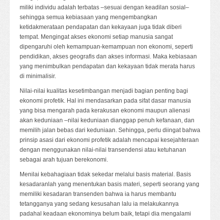
miliki individu adalah terbatas –sesuai dengan keadilan sosial–
sehingga semua kebiasaan yang mengembangkan
ketidakmerataan pendapatan dan kekayaan juga tidak diberi
tempat. Mengingat akses ekonomi setiap manusia sangat
dipengaruhi oleh kemampuan-kemampuan non ekonomi, seperti
pendidikan, akses geografis dan akses informasi. Maka kebiasaan
yang menimbulkan pendapatan dan kekayaan tidak merata harus
di minimalisir.
Nilai-nilai kualitas kesetimbangan menjadi bagian penting bagi
ekonomi profetik. Hal ini mendasarkan pada sifat dasar manusia
yang bisa mengarah pada kerakusan ekonomi maupun alienasi
akan keduniaan –nilai keduniaan dianggap penuh kefanaan, dan
memilih jalan bebas dari keduniaan. Sehingga, perlu diingat bahwa
prinsip asasi dari ekonomi profetik adalah mencapai kesejahteraan
dengan menggunakan nilai-nilai transendensi atau ketuhanan
sebagai arah tujuan berekonomi.
Menilai kebahagiaan tidak sekedar melalui basis material. Basis
kesadaranlah yang menentukan basis materi, seperti seorang yang
memiliki kesadaran transenden bahwa ia harus membantu
tetangganya yang sedang kesusahan lalu ia melakukannya
padahal keadaan ekonominya belum baik, tetapi dia mengalami