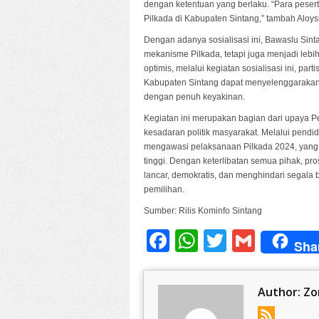
dengan ketentuan yang berlaku. “Para peser
Pilkada di Kabupaten Sintang,” tambah Aloys
Dengan adanya sosialisasi ini, Bawaslu Sin
mekanisme Pilkada, tetapi juga menjadi lebih
optimis, melalui kegiatan sosialisasi ini, p
Kabupaten Sintang dapat menyelenggarakan pe
dengan penuh keyakinan.
Kegiatan ini merupakan bagian dari upaya 
kesadaran politik masyarakat. Melalui pendid
mengawasi pelaksanaan Pilkada 2024, yang d
tinggi. Dengan keterlibatan semua pihak, pr
lancar, demokratis, dan menghindari segala
pemilihan.
Sumber: Rilis Kominfo Sintang
Facebook
WhatsApp
Twitter
Gmail
Sha
Author:
Zo