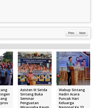
Prev
Next
tang
Asisten III Setda
Wabup Sintang
tingen
Sintang Buka
Hadiri Acara
tang
Seminar
Puncak Hari
rprov
Penguatan
Keluarga
Wirausaha Kaum
Nasional Ke 33