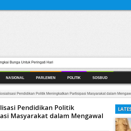
gkai Bunga Untuk Peringati Hari
n, Begini Pandangan Melkianus…
NASIONAL
PARLEMEN
POLITIK
SOSBUD
i di Daerah
atan Sungai Inggar di Kayan Hilir
Sosialisasi Pendidikan Politik Meningkatkan Partisipasi Masyarakat dalam Mengaw
ntas Seni Kompas Selaras
lisasi Pendidikan Politik
LATE
pasi Masyarakat dalam Mengawal