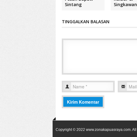
Sintang
Singkawa
TINGGALKAN BALASAN
Copyright © 2022
www.zonakapuasraya.com
. A