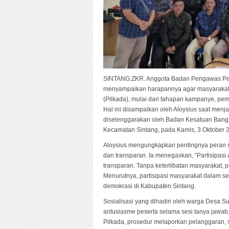
SINTANG.ZKR. Anggota Badan Pengawas Pemi
menyampaikan harapannya agar masyarakat 
(Pilkada), mulai dari tahapan kampanye, pem
Hal ini disampaikan oleh Aloysius saat menj
diselenggarakan oleh Badan Kesatuan Bangs
Kecamatan Sintang, pada Kamis, 3 Oktober 2
Aloysius mengungkapkan pentingnya peran s
dan transparan. Ia menegaskan, “Partisipasi
transparan. Tanpa keterlibatan masyarakat, 
Menurutnya, partisipasi masyarakat dalam se
demokrasi di Kabupaten Sintang.
Sosialisasi yang dihadiri oleh warga Desa Sun
antusiasme peserta selama sesi tanya jawab
Pilkada, prosedur melaporkan pelanggaran, 