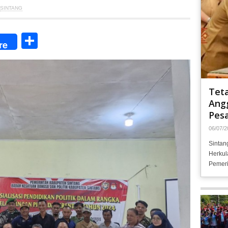
SINTANG
Share
re
Tet
Angg
Pesa
06/07/2
Sintan
Herkul
Pemeri