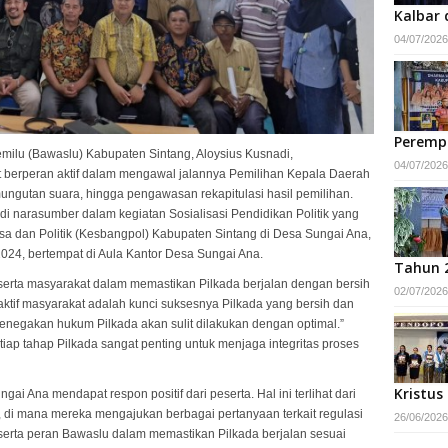
Kalbar 
04/07/2026
Peremp
lu (Bawaslu) Kabupaten Sintang, Aloysius Kusnadi,
04/07/2026
berperan aktif dalam mengawal jalannya Pemilihan Kepala Daerah
ungutan suara, hingga pengawasan rekapitulasi hasil pemilihan.
adi narasumber dalam kegiatan Sosialisasi Pendidikan Politik yang
a dan Politik (Kesbangpol) Kabupaten Sintang di Desa Sungai Ana,
024, bertempat di Aula Kantor Desa Sungai Ana.
Tahun 
erta masyarakat dalam memastikan Pilkada berjalan dengan bersih
02/07/2026
 aktif masyarakat adalah kunci suksesnya Pilkada yang bersih dan
penegakan hukum Pilkada akan sulit dilakukan dengan optimal.”
tiap tahap Pilkada sangat penting untuk menjaga integritas proses
Kristus
gai Ana mendapat respon positif dari peserta. Hal ini terlihat dari
, di mana mereka mengajukan berbagai pertanyaan terkait regulasi
26/06/2026
serta peran Bawaslu dalam memastikan Pilkada berjalan sesuai