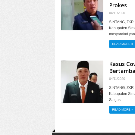
Prokes
04/11/2020
SINTANG, ZKR–
Kabupaten Sin
masyarakat ya
READ MORE
»
Kasus Cov
Bertamba
04/11/2020
SINTANG, ZKR– 
Kabupaten Sinta
Satgas
READ MORE
»