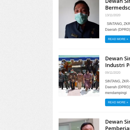
Dewan Sin
Bermeds
13/11/2020
SINTANG, ZKR 
Daerah (DPRD) 
READ MORE
»
Dewan Sin
Industri 
09/11/2020
SINTANG, ZKR-
Daerah (DPRD) 
mendampingi
READ MORE
»
Dewan Si
Pemberia