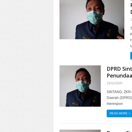
1
K
DPRD Sin
Penundaa
15/11/2020
SINTANG, ZKR-
Daerah (DPRD)
merespon
READ MORE
»