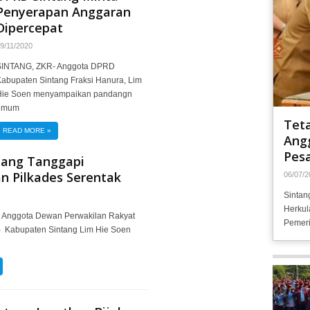
Penyerapan Anggaran
Dipercepat
9/11/2020
SINTANG, ZKR- Anggota DPRD
abupaten Sintang Fraksi Hanura, Lim
Hie Soen menyampaikan pandangn
umum
Tet
READ MORE
»
Angg
Pesa
tang Tanggapi
n Pilkades Serentak
06/07/2
Sintan
Herkul
 Anggota Dewan Perwakilan Rakyat
Pemeri
 Kabupaten Sintang Lim Hie Soen