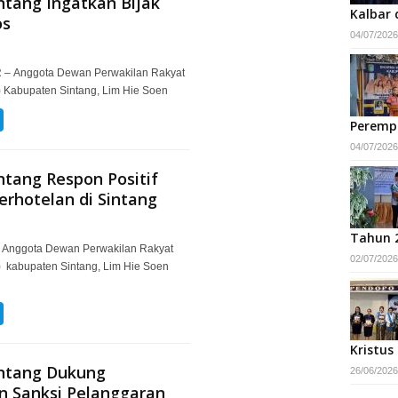
tang Ingatkan Bijak
Kalbar 
os
04/07/2026
– Anggota Dewan Perwakilan Rakyat
Kabupaten Sintang, Lim Hie Soen
Peremp
04/07/2026
tang Respon Positif
Perhotelan di Sintang
Tahun 
 Anggota Dewan Perwakilan Rakyat
02/07/2026
kabupaten Sintang, Lim Hie Soen
Kristus
ntang Dukung
26/06/2026
n Sanksi Pelanggaran