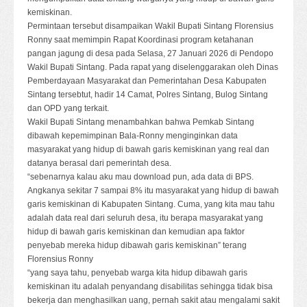
kemiskinan.
Permintaan tersebut disampaikan Wakil Bupati Sintang Florensius
Ronny saat memimpin Rapat Koordinasi program ketahanan
pangan jagung di desa pada Selasa, 27 Januari 2026 di Pendopo
Wakil Bupati Sintang. Pada rapat yang diselenggarakan oleh Dinas
Pemberdayaan Masyarakat dan Pemerintahan Desa Kabupaten
Sintang tersebtut, hadir 14 Camat, Polres Sintang, Bulog Sintang
dan OPD yang terkait.
Wakil Bupati Sintang menambahkan bahwa Pemkab Sintang
dibawah kepemimpinan Bala-Ronny menginginkan data
masyarakat yang hidup di bawah garis kemiskinan yang real dan
datanya berasal dari pemerintah desa.
“sebenarnya kalau aku mau download pun, ada data di BPS.
Angkanya sekitar 7 sampai 8% itu masyarakat yang hidup di bawah
garis kemiskinan di Kabupaten Sintang. Cuma, yang kita mau tahu
adalah data real dari seluruh desa, itu berapa masyarakat yang
hidup di bawah garis kemiskinan dan kemudian apa faktor
penyebab mereka hidup dibawah garis kemiskinan” terang
Florensius Ronny
“yang saya tahu, penyebab warga kita hidup dibawah garis
kemiskinan itu adalah penyandang disabilitas sehingga tidak bisa
bekerja dan menghasilkan uang, pernah sakit atau mengalami sakit