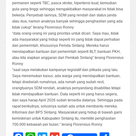
permanen seperti TBC, pasca stroke, hipertensi kuat, kemudian
gula yang tinggi sehingga mengakibatkan masyarakat ini tidak bisa
bekerja. Penyebab lainnya, SDM yang rendah dan status janda
atau dua, namun anaknya banyak sehingga penghasilan yang ada
tidak cukup” terang Florensius Ronny
“data orang-orang ini yang prioritas untuk dicari. Saya mau, tidak
ada masyarakat yang hidup seperti ini yang tidak dapat perhatian
dari pemerintah, khususnya Pemda Sintang. Mereka harus
mendapatkan bantuan dari pemerintah seperti BLT, bantuan PKH,
atau kita siapkan anggaran dari Pemkab Sintang” terang Florensius
Ronny
“saat saya melakukan kampanye legislatif dan pilkada yang lalu.
Saya menemukan kasus, ada warga yang mendapatkan bantuan,
tetapi disebelah rumahnya, ada rumah yang sudah reot,
orangtuanya SDM rendah, anaknya penyandang disabilitas tetapi
tidak mendapatkan bantuan. Data seperti ini yang harus segera,
dan saya harap April 2026 sudah tersedia datanya. Sehingga pada
rapat berikutnya, solusinya sudah ada untuk membantu mereka.
Informasi dari BPS Sintang. Masyarakat yang hidup di bawah garis
kemiskinan untuk Kabupaten Sintang itu, memiliki penghasilan
700.000 kebawah per bulan.” terang Florensius Ronny