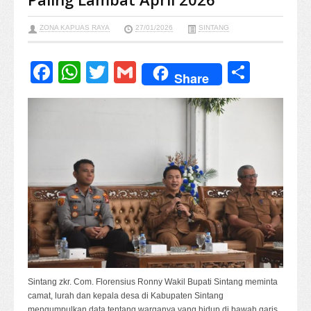
ZONA KAPUAS RAYA
27/01/2026
SINTANG
Facebook
WhatsApp
Twitter
Gmail
Share
Share
Sintang zkr. Com. Florensius Ronny Wakil Bupati Sintang meminta
camat, lurah dan kepala desa di Kabupaten Sintang
mengumpulkan data tentang warganya yang hidup di bawah garis