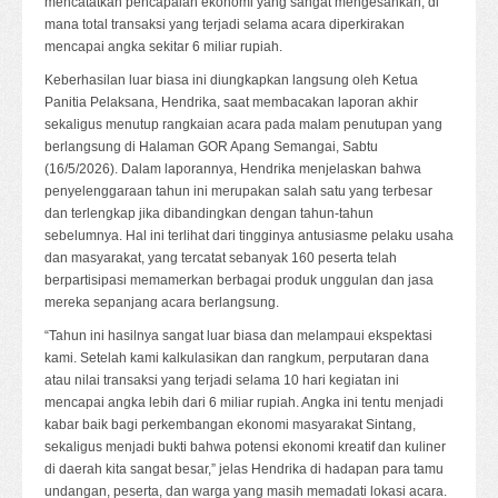
mencatatkan pencapaian ekonomi yang sangat mengesankan, di
mana total transaksi yang terjadi selama acara diperkirakan
mencapai angka sekitar 6 miliar rupiah.
Keberhasilan luar biasa ini diungkapkan langsung oleh Ketua
Panitia Pelaksana, Hendrika, saat membacakan laporan akhir
sekaligus menutup rangkaian acara pada malam penutupan yang
berlangsung di Halaman GOR Apang Semangai, Sabtu
(16/5/2026). Dalam laporannya, Hendrika menjelaskan bahwa
penyelenggaraan tahun ini merupakan salah satu yang terbesar
dan terlengkap jika dibandingkan dengan tahun-tahun
sebelumnya. Hal ini terlihat dari tingginya antusiasme pelaku usaha
dan masyarakat, yang tercatat sebanyak 160 peserta telah
berpartisipasi memamerkan berbagai produk unggulan dan jasa
mereka sepanjang acara berlangsung.
“Tahun ini hasilnya sangat luar biasa dan melampaui ekspektasi
kami. Setelah kami kalkulasikan dan rangkum, perputaran dana
atau nilai transaksi yang terjadi selama 10 hari kegiatan ini
mencapai angka lebih dari 6 miliar rupiah. Angka ini tentu menjadi
kabar baik bagi perkembangan ekonomi masyarakat Sintang,
sekaligus menjadi bukti bahwa potensi ekonomi kreatif dan kuliner
di daerah kita sangat besar,” jelas Hendrika di hadapan para tamu
undangan, peserta, dan warga yang masih memadati lokasi acara.