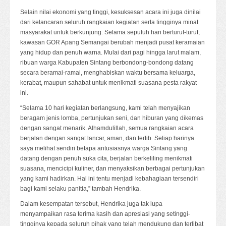
Selain nilai ekonomi yang tinggi, kesuksesan acara ini juga dinilai
dari kelancaran seluruh rangkaian kegiatan serta tingginya minat
masyarakat untuk berkunjung. Selama sepuluh hari berturut-turut,
kawasan GOR Apang Semangai berubah menjadi pusat keramaian
yang hidup dan penuh warna. Mulai dari pagi hingga larut malam,
ribuan warga Kabupaten Sintang berbondong-bondong datang
secara beramai-ramai, menghabiskan waktu bersama keluarga,
kerabat, maupun sahabat untuk menikmati suasana pesta rakyat
ini.
“Selama 10 hari kegiatan berlangsung, kami telah menyajikan
beragam jenis lomba, pertunjukan seni, dan hiburan yang dikemas
dengan sangat menarik. Alhamdulillah, semua rangkaian acara
berjalan dengan sangat lancar, aman, dan tertib. Setiap harinya
saya melihat sendiri betapa antusiasnya warga Sintang yang
datang dengan penuh suka cita, berjalan berkeliling menikmati
suasana, mencicipi kuliner, dan menyaksikan berbagai pertunjukan
yang kami hadirkan. Hal ini tentu menjadi kebahagiaan tersendiri
bagi kami selaku panitia,” tambah Hendrika.
Dalam kesempatan tersebut, Hendrika juga tak lupa
menyampaikan rasa terima kasih dan apresiasi yang setinggi-
tingginya kepada seluruh pihak yang telah mendukung dan terlibat