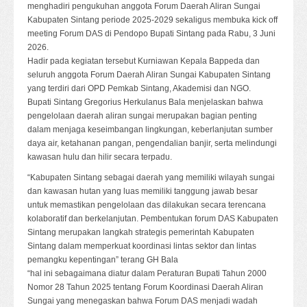
menghadiri pengukuhan anggota Forum Daerah Aliran Sungai
Kabupaten Sintang periode 2025-2029 sekaligus membuka kick off
meeting Forum DAS di Pendopo Bupati Sintang pada Rabu, 3 Juni
2026.
Hadir pada kegiatan tersebut Kurniawan Kepala Bappeda dan
seluruh anggota Forum Daerah Aliran Sungai Kabupaten Sintang
yang terdiri dari OPD Pemkab Sintang, Akademisi dan NGO.
Bupati Sintang Gregorius Herkulanus Bala menjelaskan bahwa
pengelolaan daerah aliran sungai merupakan bagian penting
dalam menjaga keseimbangan lingkungan, keberlanjutan sumber
daya air, ketahanan pangan, pengendalian banjir, serta melindungi
kawasan hulu dan hilir secara terpadu.
“Kabupaten Sintang sebagai daerah yang memiliki wilayah sungai
dan kawasan hutan yang luas memiliki tanggung jawab besar
untuk memastikan pengelolaan das dilakukan secara terencana
kolaboratif dan berkelanjutan. Pembentukan forum DAS Kabupaten
Sintang merupakan langkah strategis pemerintah Kabupaten
Sintang dalam memperkuat koordinasi lintas sektor dan lintas
pemangku kepentingan” terang GH Bala
“hal ini sebagaimana diatur dalam Peraturan Bupati Tahun 2000
Nomor 28 Tahun 2025 tentang Forum Koordinasi Daerah Aliran
Sungai yang menegaskan bahwa Forum DAS menjadi wadah