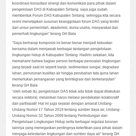
koordinasi konsultasi sinergi dan komunikasi para pihak dalam
pengelolaan DAS di Kabupaten Sintang. saya juga sudah
membentuk Forum DAS Kabupaten Sintang. sehingga kita secara
resmi menetapkan susunan keanggotaan forum DAS yang terdiri
dari unsur pemerintah, akademisi, dunia usaha, masyarakat dan
pemerhati lingkungan” terang GH Bala
“Saya berharap komposisi ini benar-benar menjadi kekuatan
bersama dalam menjawab berbagai tantangan pengelolaan
lingkungan hidup di Kabupaten Sintang. Hadirin sekalian, kita
memahami bahwa bagian person berbagai persoalan lingkungan
yang terjadi saat ini seperti banjir, sedimentasi sungai, degradasi
lahan, penurunan kualitas air hingga perubahan tata guna lahan
memerlukan penanganan yang terintegrasi dan berkelanjutan”
terang GH Bala
“oleh sebab itu, pengelolaan DAS tidak ada tidak dapat dilakukan
secara sektoral, melainkan harus melalui pendekatan kolaboratif
dan partisipatif. Hal ini juga sejalan dengan amanat Undang-
Undang Nomor 17 Tahun 2019 tentang sumber daya air, Undang-
Undang Nomor 32 Tahun 2009 tentang Perlindungan dan
Pengelolaan Lingkungan Hidup serta berbagai regulasi turunan
lainnya yang menegaskan pentingnya ketertiban para pihak dalam
menjaga kelestarian lingkungan dan sumber daya air” terang GH