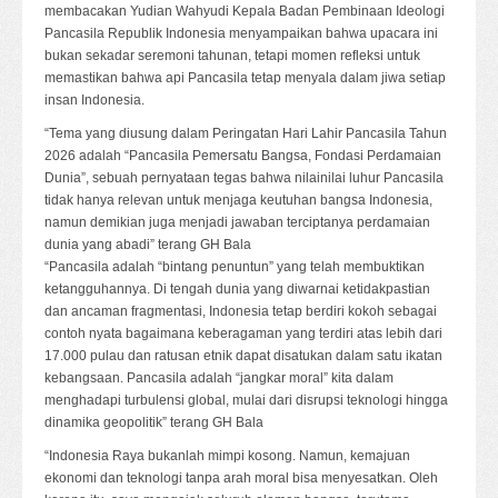
membacakan Yudian Wahyudi Kepala Badan Pembinaan Ideologi
Pancasila Republik Indonesia menyampaikan bahwa upacara ini
bukan sekadar seremoni tahunan, tetapi momen refleksi untuk
memastikan bahwa api Pancasila tetap menyala dalam jiwa setiap
insan Indonesia.
“Tema yang diusung dalam Peringatan Hari Lahir Pancasila Tahun
2026 adalah “Pancasila Pemersatu Bangsa, Fondasi Perdamaian
Dunia”, sebuah pernyataan tegas bahwa nilainilai luhur Pancasila
tidak hanya relevan untuk menjaga keutuhan bangsa Indonesia,
namun demikian juga menjadi jawaban terciptanya perdamaian
dunia yang abadi” terang GH Bala
“Pancasila adalah “bintang penuntun” yang telah membuktikan
ketangguhannya. Di tengah dunia yang diwarnai ketidakpastian
dan ancaman fragmentasi, Indonesia tetap berdiri kokoh sebagai
contoh nyata bagaimana keberagaman yang terdiri atas lebih dari
17.000 pulau dan ratusan etnik dapat disatukan dalam satu ikatan
kebangsaan. Pancasila adalah “jangkar moral” kita dalam
menghadapi turbulensi global, mulai dari disrupsi teknologi hingga
dinamika geopolitik” terang GH Bala
“Indonesia Raya bukanlah mimpi kosong. Namun, kemajuan
ekonomi dan teknologi tanpa arah moral bisa menyesatkan. Oleh