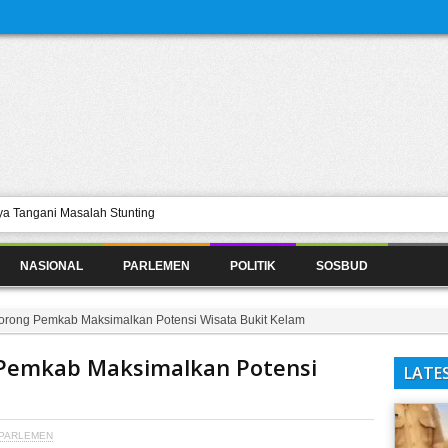
a Tangani Masalah Stunting
nggangu Jaringan Listriik di Desa
NASIONAL
PARLEMEN
POLITIK
SOSBUD
erasi Pasar Merata ke Semua
 Jalan Sintang-Senaning Jadi Jalan
rong Pemkab Maksimalkan Potensi Wisata Bukit Kelam
aikan Kamar Penuh Oleh Pasien
Pemkab Maksimalkan Potensi
LATE
PARLEMEN