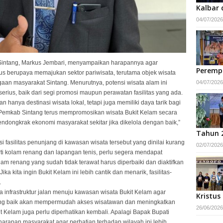
Kalbar 
04/07/2026
Sintang, Markus Jembari, menyampaikan harapannya agar
Peremp
s berupaya memajukan sektor pariwisata, terutama objek wisata
aan masyarakat Sintang. Menurutnya, potensi wisata alam ini
04/07/2026
erius, baik dari segi promosi maupun perawatan fasilitas yang ada.
anya destinasi wisata lokal, tetapi juga memiliki daya tarik bagi
 Pemkab Sintang terus mempromosikan wisata Bukit Kelam secara
endongkrak ekonomi masyarakat sekitar jika dikelola dengan baik,”
Tahun 
i fasilitas penunjang di kawasan wisata tersebut yang dinilai kurang
02/07/2026
ti kolam renang dan lapangan tenis, perlu segera mendapat
lam renang yang sudah tidak terawat harus diperbaiki dan diaktifkan
ka kita ingin Bukit Kelam ini lebih cantik dan menarik, fasilitas-
.
 infrastruktur jalan menuju kawasan wisata Bukit Kelam agar
Kristus
n yang baik akan mempermudah akses wisatawan dan meningkatkan
26/06/2026
 Kelam juga perlu diperhatikan kembali. Apalagi Bapak Bupati
arapan masyarakat agar perhatian terhadap wilayah ini lebih