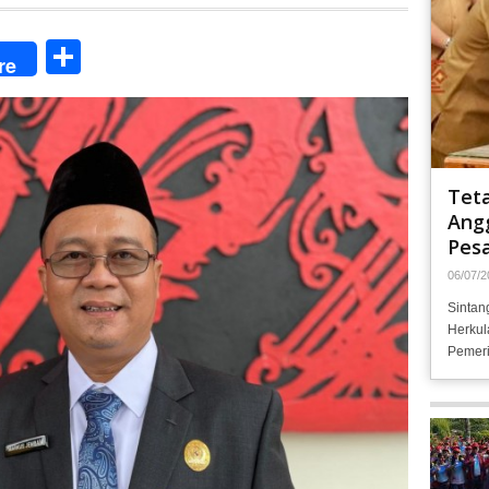
Share
re
Tet
Angg
Pesa
06/07/2
Sintan
Herkul
Pemeri