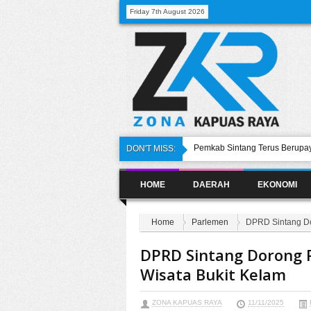
Friday 7th August 2026
Pemkab Sintang Terus Berupay
DON'T MISS:
PLN Diminta Pangkas Pohon Pe
Sepan Lebang
HOME
DAERAH
EKONOMI
Dewan Dorong Pelaksanaan Op
Kecamatan
Pemerintah Sintang Sampaikan
Nasional
Home
Parlemen
DPRD Sintang Do
Direktur RSUD AM Djoen Samp
DBD
DPRD Sintang Dorong 
Wisata Bukit Kelam
ZONA KAPUAS RAYA
11/11/2025