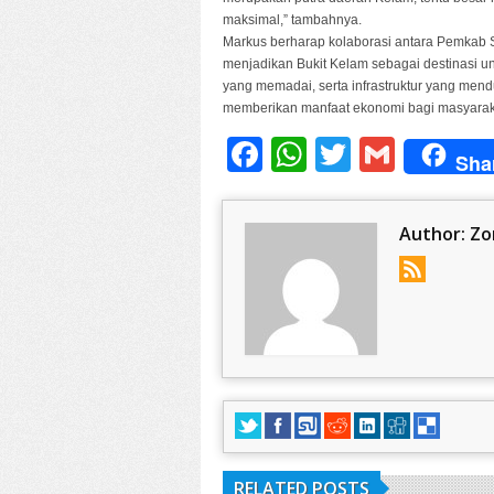
maksimal,” tambahnya.
Markus berharap kolaborasi antara Pemkab S
menjadikan Bukit Kelam sebagai destinasi un
yang memadai, serta infrastruktur yang men
memberikan manfaat ekonomi bagi masyaraka
Facebook
WhatsApp
Twitter
Gmail
Sha
Author:
Zo
RELATED POSTS