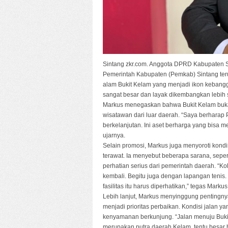
Sintang zkr.com. Anggota DPRD Kabupaten 
Pemerintah Kabupaten (Pemkab) Sintang teru
alam Bukit Kelam yang menjadi ikon kebangg
sangat besar dan layak dikembangkan lebih s
Markus menegaskan bahwa Bukit Kelam bukan h
wisatawan dari luar daerah. “Saya berharap
berkelanjutan. Ini aset berharga yang bisa m
ujarnya.
Selain promosi, Markus juga menyoroti kondis
terawat. Ia menyebut beberapa sarana, seper
perhatian serius dari pemerintah daerah. “Ko
kembali. Begitu juga dengan lapangan tenis. Ji
fasilitas itu harus diperhatikan,” tegas Markus
Lebih lanjut, Markus menyinggung pentingnya
menjadi prioritas perbaikan. Kondisi jala
kenyamanan berkunjung. “Jalan menuju Bukit
merupakan putra daerah Kelam, tentu besar h